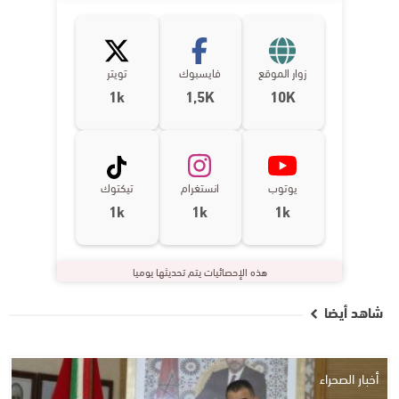
زوار الموقع
فايسبوك
تويتر
1k
1,5K
10K
يوتوب
انستغرام
تيكتوك
1k
1k
1k
هذه الإحصائيات يتم تحديثها يوميا
شاهد أيضا
أخبار الصحراء