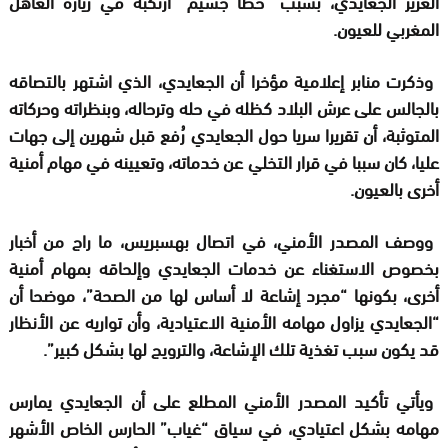
العزيز الجعايدي، بسبب “خطأ جسيم” ارتكبه في زيارة العاهل
المغربي للعيون.
وذكرت منابر إعلامية مؤخرا أن الجعايدي، الذي اشتهر بالتصاقه
بالجالس على عرش البلاد كظله في حله وترحاله، وبنظراته وحركاته
المتوثبة، أن تقريرا سريا حول الجعايدي رُفع قبل شهرين إلى جهات
عليا، كان سببا في قرار التخلي عن خدماته، وتعيينه في مهام أمنية
أخرى بالعيون.
ووصف المصدر الأمني، في اتصال بهسبريس، ما راج من أخبار
بخصوص الاستغناء عن خدمات الجعايدي وإلحاقه بمهام أمنية
أخرى، بكونها “مجرد إشاعة لا أساس لها من الصحة”، موضحا أن
“الجعايدي يزاول مهامه الأمنية الاعتيادية، وأن تواريه عن الأنظار
قد يكون سبب تغذية تلك الإشاعة، والترويج لها بشكل كبير”.
ويأتي تأكيد المصدر الأمني المطلع على أن الجعايدي يمارس
مهامه بشكل اعتيادي، في سياق “غياب” الحارس الخاص الأشهر