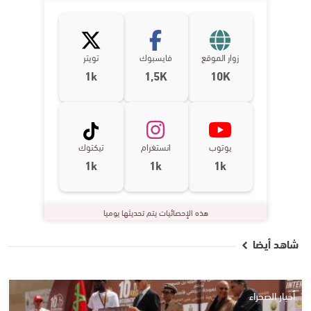
زوار الموقع
فايسبوك
تويتر
1k
1,5K
10K
يوتوب
انستغرام
تيكتوك
1k
1k
1k
هذه الإحصائيات يتم تحديثها يوميا
شاهد أيضا
أخبار الصحراء