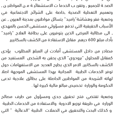
الصحة للجميع, وتقريب الخدمات الاستشفائية من المواطنين ,
وتعميم التغطية الصحية ,خاصة على الشرائح الاجتماعية في
وضعية فقر وهشاشة”راميد” يتسائل مواطنون بمدينة العيون , عن
الأسباب الحقيقية التي تدفع مسؤولي مستشفى الحسن بالمهدي
, الى مطالبة المرضى الذين يتوفرون على بطاقة العلاج “راميد”
بأداء مبلغ 600 درهم مقابل الاستفادة من الكشف بالسكانيير.
مصادر من داخل المستشفى أفادت ان المبلغ المطلوب يؤدى
كمقابل للمحلول “برودوي” الذي يحقن به الشخص المستفيد من
الكشف بالسكانير, الامر الذي يطرح العديد من الاستفهامات حول
توفر الخدمات الطبية المجانية بهذا المستشفى الموجهة اصلا
لهاته الشريحة من المواطنين الحاصلة على بطائق علاجية تدعى
الحكومة والوزارة تخصيص مبالغ مالية كبيرة لها .
وضعية تقتضي فتح تحقيق جدي ومسؤول من طرف مصالح
الوزارة في طريقة توزيع الادوية والاستفادة من الخدمات الطبية
و كذلك البحث والتحقيق في الحملات الطبية “الدعائية ” التي