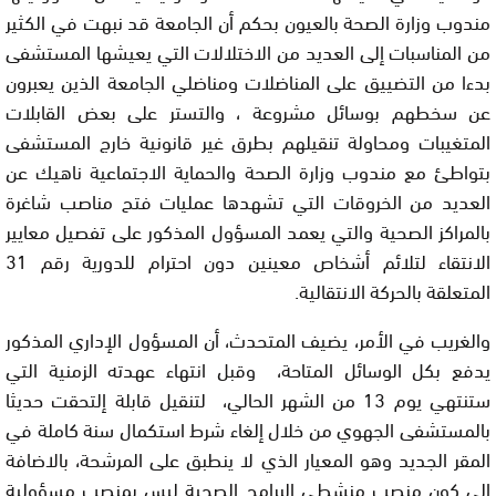
مندوب وزارة الصحة بالعيون بحكم أن الجامعة قد نبهت في الكثير
من المناسبات إلى العديد من الاختلالات التي يعيشها المستشفى
بدءا من التضييق على المناضلات ومناضلي الجامعة الذين يعبرون
عن سخطهم بوسائل مشروعة ، والتستر على بعض القابلات
المتغيبات ومحاولة تنقيلهم بطرق غير قانونية خارج المستشفى
بتواطئ مع مندوب وزارة الصحة والحماية الاجتماعية ناهيك عن
العديد من الخروقات التي تشهدها عمليات فتح مناصب شاغرة
بالمراكز الصحية والتي يعمد المسؤول المذكور على تفصيل معايير
الانتقاء لتلائم أشخاص معينين دون احترام للدورية رقم 31
المتعلقة بالحركة الانتقالية.
والغريب في الأمر، يضيف المتحدث، أن المسؤول الإداري المذكور
يدفع بكل الوسائل المتاحة، وقبل انتهاء عهدته الزمنية التي
ستنتهي يوم 13 من الشهر الحالي، لتنقيل قابلة إلتحقت حديثا
بالمستشفى الجهوي من خلال إلغاء شرط استكمال سنة كاملة في
المقر الجديد وهو المعيار الذي لا ينطبق على المرشحة، بالاضافة
إلى كون منصب منشطي البرامج الصحية ليس بمنصب مسؤولية