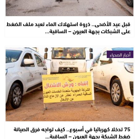
قبل عيد الأضحى.. ذروة استهلاك الماء تعيد ملف الضغط
على الشبكات بجهة العيون – الساقية…
أخبار الصحراء
75 تدخلا كهربائيا في أسبوع.. كيف تواجه فرق الصيانة
ضغط الشبكة بجهة العيون – الساقية…