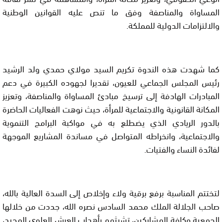
المساواة والمناصفة وفق ما تنص عليه القوانين الوطنية
والالتزامات الدولية للمملكة.
كما شهدت هذه الندوة تكريم السيد مولاي حمدي ولد الرشيد
رئيس المجلس الجماعي للعيون، تقديرا لجهوده الكبيرة في دعم
المبادرات الهادفة إلى ترسيخ مبادئ المساواة والمناصفة، وتعزيز
المكانة القانونية والاجتماعية للمرأة، حيث نوهت الفعاليات الحاضرة
بالدور الريادي الذي يضطلع به في مواكبة البرامج التنموية
والاجتماعية، وانخراطه المتواصل في مساندة المشاريع الموجهة
لفائدة النساء والفتيات.
لتختتم المناسبة برفع برقية ولاء وإخلاص إلى السدة العالية بالله،
صاحب الجلالة الملك محمد السادس نصره الله، جددت من خلالها
الجمعية وكافة المشاركين، تشبثهم بأهداب العرش العلوي المجيد،