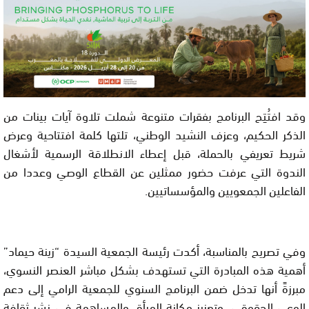
وقد افتُتِح البرنامج بفقرات متنوعة شملت تلاوة آيات بينات من
الذكر الحكيم، وعزف النشيد الوطني، تلتها كلمة افتتاحية وعرض
شريط تعريفي بالحملة، قبل إعطاء الانطلاقة الرسمية لأشغال
الندوة التي عرفت حضور ممثلين عن القطاع الوصي وعددا من
الفاعلين الجمعويين والمؤسساتيين.
وفي تصريح بالمناسبة، أكدت رئيسة الجمعية السيدة “زينة حيماد”
أهمية هذه المبادرة التي تستهدف بشكل مباشر العنصر النسوي،
مبرزةً أنها تدخل ضمن البرنامج السنوي للجمعية الرامي إلى دعم
الوعي الحقوقي، وتعزيز مكانة المرأة، والمساهمة في نشر ثقافة