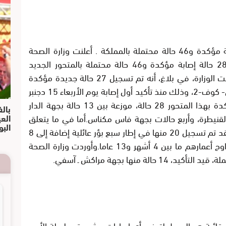
• متحور “أوميكرون”.. تسجيل 28 حالة إصابة مؤكدة و46 حالة محتملة بالمملكة . أعلنت وزارة الصحة
والحماية الاجتماعية، أمس الثلاثاء، تسجيل 28 حالة إصابة مؤكدة و46 حالة محتملة بالمتحور الجديد
لفيروس كورونا المستجد “أوميكرون”.وأوضحت الوزارة، في بلاغ، أنه تم تسجيل 27 حالة جديدة مؤكدة
بالمتحور الجديد “أوميكرون” لفيروس السارس- كوف-2، وذلك منذ تأكيد أول إصابة يوم الأربعاء 15 دجنبر
2021، ليصبح العدد الإجمالي للحالات المؤكدة بهذا المتحور 28 حالة، موزعة بين 13 حالة بجهة الدار
بالف
الع
 الرباط-سلا-القنيطرة، وأربع حالات بجهة فاس مكناس.أما في ما يتعلق
البو
بطبيعة هذه الحالات المؤكدة، تبرز الوزارة، فقد تم تسجيل 20 منها في إطار سبع بؤر عائلية إضافة إلى 8
حالات معزولة. وقد همت 5 منها أطفالا تتراوح أعمارهم ما بين 4 أشهر و13 عاما.وأوردت وزارة الصحة
 الوقائية هو السبيل لتجنب أي إجراءات مشددة وطويلة الأمد