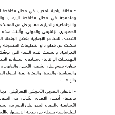
• مكانة ريادية للمغرب في مجال مكافحة ال
ومندمجة في مجال مكافحة الإرهاب والت
والاجتماعية والدينية، مما يجعل من المملكة 
الصعيدين الإقليمي والدولي. وأثبتت هذه ال
التصدي للمخاطر الإرهابية بفضل اليقظة الد
تمكنت من قطع دابر التنظيمات المتطرفة وت
الإجرامية. واتسمت هذه السنة التي توشك ع
التهديدات الإرهابية ومحاصرة المشاريع الم
مقاربة تقوم على الشقين الأمني والقانوني، 
والسياسية والدينية والفكرية بغية احتواء ا
والإرهاب.
• الاتفاق المغربي الأمريكي الإسرائيلي.. دي
توقيعه، أضحى الاتفاق الثلاثي بين المغر
الأساسية والتقدم المحرز على الرغم من السياق
لدبلوماسية نشطة في خدمة الاستقرار والأمن و