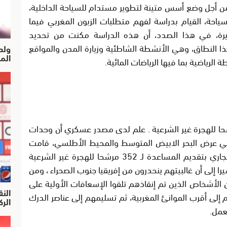
من أجل وضع أسس متينة لتطوير مستدام للسياحة الداخلية،
احة، القيام بدراسة لفهم متطلبات الزبون المغربي فيما
زيرة، في هذا الصدد، أن هذه الدراسة مكنت من تحديد
ا النطاق، وهي الأنشطة الشاطئية وزيارة المدن والمواقع
ولد
الم
الرياضية بما فيها الرياضات المائية.
ية الملكية تقدم المساعدة لـ 352 مرشحا للهجرة غير الشرعية . علم لدى مصدر عسكري أن وحدات
ل في عرض البحر الابيض المتوسط والمحيط الأطلسي، قامت
خلال الفترة الممتدة من 18 إلى 21 دجنبر الجاري بتقديم المساعدة لـ 352 مرشحا للهجرة غير الشرعية
 إلى أن غالبيتهم ينحدرون من إفريقيا جنوب الصحراء ، ومن
الأشخاص الذين تم إنقاذهم تلقوا الإسعافات الأولية على
النق
م إلى أقرب الموانئ المغربية، ثم تسليمهم إلى عناصر الدرك
الركرا
لعمل.