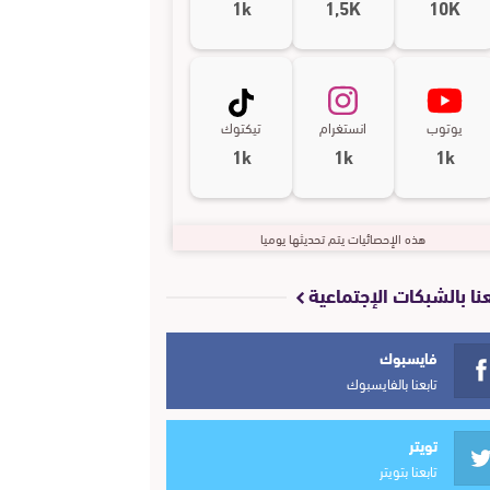
1k
1,5K
10K
يوتوب
انستغرام
تيكتوك
1k
1k
1k
هذه الإحصائيات يتم تحديثها يوميا
عنا بالشبكات الإجتماعية
فايسبوك
تابعنا بالفايسبوك
تويتر
تابعنا بتويتر