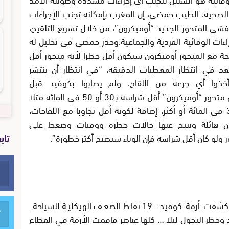
الصحية، الطيب حمضي، إن المغرب بإمكانه تجنب الإجراءات
شي المتحور الجديد “أوميكرون”، من خلال تسريع التلقيح،
إجراءات الوقائية الفردية والجماعية.وحذر حمضي في تحليل له
حة مع المتحور أوميكرون ستكون أقل خطرا لأنه متحور أقل
عد في انتظار المعطيات الدقيقة، “في انتظار أن ينتشر
أخذوا أي جرعة من اللقاح، ولم يصابوا بكوفيد قبل
أوميكرون”.وأوضح الخبير أنه على الرغم من أن متحور “أوميكرون” أقل شراسة بـ30 أو 50 في المائة مثلا
من سابقيه، فإنه أسرع انتشارا بـ100 أو 300 في المائة أو أكثر، إضافة لكونه أقل تجاوبا مع اللقاحات،
ن هائلة وتنتج عنها حالات خطرة ووفيات وضغط على
تاب
 ولو كان أقل شراسة فإن الوباء سيصبح أكثر خطورة”.
• قطاع السياحة الداخلية: البديل الأفضل . كشفت أزمة كوفيد- 19 نقاط الضعف الهيكلية للسياحة.
وحظر التجول ليلا … كلها عناصر فاقمت الأزمة في القطاع