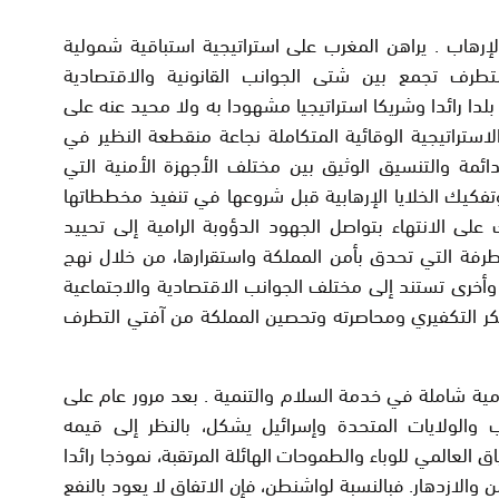
إرهاب . يراهن المغرب على استراتيجية استباقية شمولية
طرف تجمع بين شتى الجوانب القانونية والاقتصادية
بلدا رائدا وشريكا استراتيجيا مشهودا به ولا محيد عنه على
استراتيجية الوقائية المتكاملة نجاعة منقطعة النظير في
ائمة والتنسيق الوثيق بين مختلف الأجهزة الأمنية التي
فكيك الخلايا الإرهابية قبل شروعها في تنفيذ مخططاتها
لى الانتهاء بتواصل الجهود الدؤوبة الرامية إلى تحييد
تطرفة التي تحدق بأمن المملكة واستقرارها، من خلال نهج
وأخرى تستند إلى مختلف الجوانب الاقتصادية والاجتماعية
لفكر التكفيري ومحاصرته وتحصين المملكة من آفتي التطرف
نامية شاملة في خدمة السلام والتنمية . بعد مرور عام على
ب والولايات المتحدة وإسرائيل يشكل، بالنظر إلى قيمه
 العالمي للوباء والطموحات الهائلة المرتقبة، نموذجا رائدا
الازدهار. فبالنسبة لواشنطن، فإن الاتفاق لا يعود بالنفع