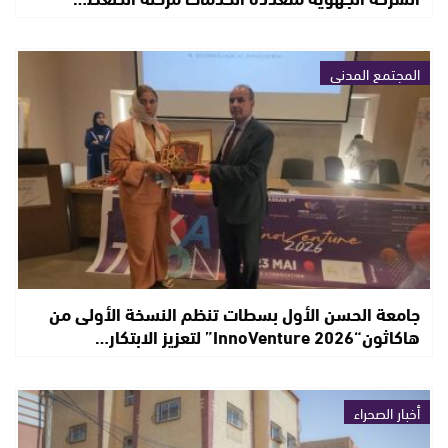
المجتمع المدني
جامعة الحسن الأول بسطات تنظم النسخة الأولى من
هاكاثون“InnoVenture 2026” لتعزيز الابتكار…
أخبار الصحراء