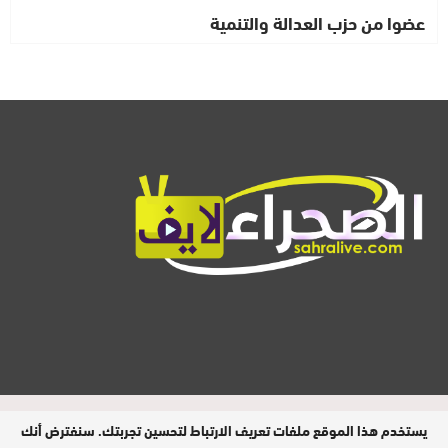
عضوا من حزب العدالة والتنمية
المدير المسؤول : ابيبك المحفوظ / جميع
يستخدم هذا الموقع ملفات تعريف الارتباط لتحسين تجربتك. سنفترض أنك
الحقوق محفوظة © 2026