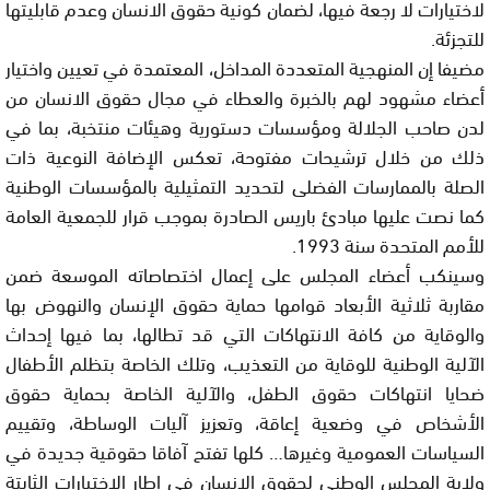
لاختيارات لا رجعة فيها، لضمان كونية حقوق الانسان وعدم قابليتها
للتجزئة.
مضيفا إن المنهجية المتعددة المداخل، المعتمدة في تعيين واختيار
أعضاء مشهود لهم بالخبرة والعطاء في مجال حقوق الانسان من
لدن صاحب الجلالة ومؤسسات دستورية وهيئات منتخبة، بما في
ذلك من خلال ترشيحات مفتوحة، تعكس الإضافة النوعية ذات
الصلة بالممارسات الفضلى لتحديد التمثيلية بالمؤسسات الوطنية
كما نصت عليها مبادئ باريس الصادرة بموجب قرار للجمعية العامة
للأمم المتحدة سنة 1993.
وسينكب أعضاء المجلس على إعمال اختصاصاته الموسعة ضمن
مقاربة ثلاثية الأبعاد قوامها حماية حقوق الإنسان والنهوض بها
والوقاية من كافة الانتهاكات التي قد تطالها، بما فيها إحداث
الآلية الوطنية للوقاية من التعذيب، وتلك الخاصة بتظلم الأطفال
ضحايا انتهاكات حقوق الطفل، والآلية الخاصة بحماية حقوق
الأشخاص في وضعية إعاقة، وتعزيز آليات الوساطة، وتقييم
السياسات العمومية وغيرها… كلها تفتح آفاقا حقوقية جديدة في
ولاية المجلس الوطني لحقوق الانسان في إطار الاختيارات الثابتة