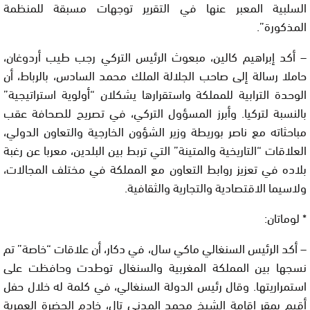
السلبية المعبر عنها في التقرير توجهات مسبقة للمنظمة
المذكورة”.
– أكد إبراهيم كالين، مبعوث الرئيس التركي رجب طيب أردوغان،
حاملا رسالة إلى صاحب الجلالة الملك محمد السادس، بالرباط، أن
الوحدة الترابية للمملكة واستقرارها يشكلان “أولوية استراتيجية”
بالنسبة لتركيا. وأبرز المسؤول التركي، في تصريح للصحافة عقب
مباحثاته مع ناصر بوريطة وزير الشؤون الخارجية والتعاون الدولي،
العلاقات “التاريخية والمتينة” التي تربط بين البلدين، معربا عن رغبة
بلاده في تعزيز روابط التعاون مع المملكة في مختلف المجالات،
ولاسيما الاقتصادية والتجارية والثقافية.
* لوماتان:
– أكد الرئيس السنغالي ماكي سال، في دكار، أن علاقات “خاصة” تم
نسجها بين المملكة المغربية والسنغال توطدت وحافظت على
استمراريتها. وقال رئيس الدولة السنغالي، في كلمة له خلال حفل
أقيم بمقر إقامة الشيخ محمد المدني تال، خادم الحضرة العمرية