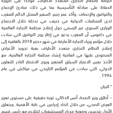
الحفاظ على مبادئه التأسيسية بما في ذلك مبادئ الإجماع
والتوافق والإنصاف .وأكد عمر زنيبر، السفير الممثل الدائم للمغرب
لدى المنظمات الدولية في جنيف، في تدخله خلال الاجتماع
الوزاري السنوي غير الرسمي حول إصلاح منظمة التجارة العالمية
في دافوس، أن المغرب يدعو في إطار روح التوافق التي سادت
خلال مؤتمر وزراء التجارة الأفارقة في شهر دجنبر 2018 بالقاهرة إلى
إصلاح النظام التجاري متعدد الأطراف بغية تجويد الأغراض
المنصوص عليها في اتفاقية إنشاء منظمة التجارة العالمية، مع
الأخذ بعين الاعتبار السياق المتغير وروح الانتصار النادر للتعاون
الدولي، التي سادت في المؤتمر التاريخي في مراكش في عام
1994 .
* البيان:
– أطلق وزير الصحة، أنس الدكالي، ثورة حقيقية على مستوى تعزيز
العرض الصحي، من خلال اتخاد إجراءين في غاية الأهمية. ويتعلق
الأول بتحسين وضعية مدراء المستشفيات لتتلاءم مع رئيس قسم