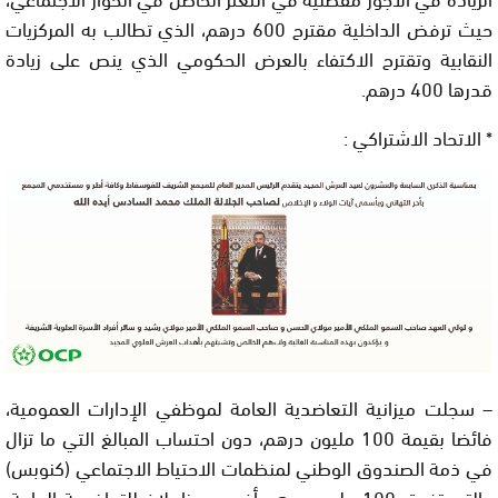
حيث ترفض الداخلية مقترح 600 درهم، الذي تطالب به المركزيات
النقابية وتقترح الاكتفاء بالعرض الحكومي الذي ينص على زيادة
قدرها 400 درهم.
* الاتحاد الاشتراكي :
– سجلت ميزانية التعاضدية العامة لموظفي الإدارات العمومية،
فائضا بقيمة 100 مليون درهم، دون احتساب المبالغ التي ما تزال
في ذمة الصندوق الوطني لمنظمات الاحتياط الاجتماعي (كنوبس)
والتي تفوق 100 مليون درهم أخرى. وعزا بلاغ للتعاضدية العامة،