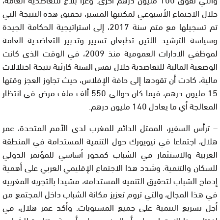
خلال الاجتماع الأسبوعي لمكتبها المسير، تحقيق هذه النتيجة التي
تم تسجيلها مع متم سنة 2017، إلى استراتيجية الحكامة الجيدة
وسياسة الترشيد اللتين تطبعان تسيير وتدبير التعاضدية العامة
لموظفي الادارات العمومية منذ 2009، في الوقت الذى كانت
الوضعية المالية للتعاضدية خلال نفس السنة كارثية نتيجة اختلالات
مالية، كادت أن تقودها إلى حافة الإفلاس، حيث تجاوز العجز وقتها
15 مليون درهم، فيما كان حوالي 550 ألف ملف مرض في انتظار
المعالجة أي ما يعادل 140 مليون درهم.
– ترأس السفير، الممثل الدائم للمغرب لدى الأمم المتحدة، عمر
هلال، اجتماعا في نيويورك حول التنمية المستدامة في المنطقة
العربية والاستثمار في الشباب كمحور أساسي للمؤتمر الدولي
للسكان والتنمية. وشدد هذا الاجتماع الإقليمي العربي على أهمية
إدماج الشباب لتحقيق التنمية المستدامة، مشيدا بالتجربة المغربية
في هذا المجال، والتي تروم تعزيز مكانة الشباب داخل المجتمع من
أجل تسريع التنمية على جميع المستويات. وأكد عمر هلال، في
افتتاح هذا الاجتماع، على أن المغرب يولي أهمية متزايدة للشباب،