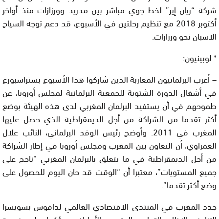
شركة “ريان إير” لخط جوي مباشر بين مدريد وورزازات منذ أواخر
أكتوبر 2018 مع تنظيم رحلتين في الأسبوع، قد دعم توجه السياح
الاسبان نحو ورزازات.
* لوبينيون:
– أعرب البرلمانيون المغاربة الذين شاركوا هذا الأسبوع بستراسبورغ
في أشغال الدورة الشتوية للجمعية البرلمانية لمجلس أوروبا، عن
طموحهم في أن يستفيد البرلمان المغربي لدى هذه الهيئة بوضع
أكثر تقدما من الشراكة من أجل الديمقراطية الذي حصل عليها
المغرب في 2011. وأوضح رئيس الوفد البرلماني، النائب علال
العمراوي، أن التعاون بين المغرب ومجلس أوروبا في إطار الشراكة
من أجل الديمقراطية في ما يتعلق بالبرلمان المغربي “ناجح على
جميع المستويات”، معتبرا أن “الوقت قد حان اليوم للحصول على
وضع أكثر تقدما”.
جدد المغرب في المنتدى الاقتصادي العالمي لدافوس بسويسرا
التزامه بالنظام التجاري المتعدد الأطراف، مؤكدا على ضرورة