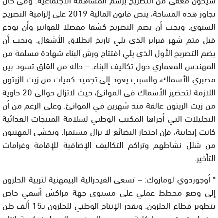
تجاوز هذه المساحة، ينص قانون المالية 2019 على إلزامية التصريح
السنوي. ويجب أن يضم التصريح كشفا مفصلا للفواتير وأن يودع
قبل متم شهر فبراير الذي يلي تاريخ انطلاق الأشغال. ويجب أن
يضم التصريح الأول الذي يلي افتتاح ورش البناء شهادة مسلمة من
المهندس المعماري حول تكاليف البناء. – حالة من القلق تسود بين
مصبري الأسماك، والسبب يعود إلى تجميد كميات من زيت الزيتون
اللازمة لتحضير الأسماك في الموانئ، حيث لاتزال حوالي 20 حاوية
من زيت الزيتون عالقة منذ شهرين في الموانئ. وعلى الرغم من أن
التحليلات التي أجراها المكتب الوطني لسلامة المنتجات الغذائية
كانت إيجابية، فإن احتجاز البضائع لا يزال مستمرا. ويخشى المهنيون
من شلل نشاطهم وتراكم التكاليف الإضافية للإقامة وغرامات
التأخير.
* أوجوردوي لوماروك: – تسعى الفيدرالية البيمهنية لتربية الحلزون
إلى وضع مخطط عملي على مستوى جهة مراكش آسفي خاص
بتطوير قطاع الحلزون. ويقدر الإنتاج الوطني للحلزون بـ15 ألف طن
سنويا، يتم تصديرها كلية. ويسعى المهنيون إلى بلوغ كمية إنتاج