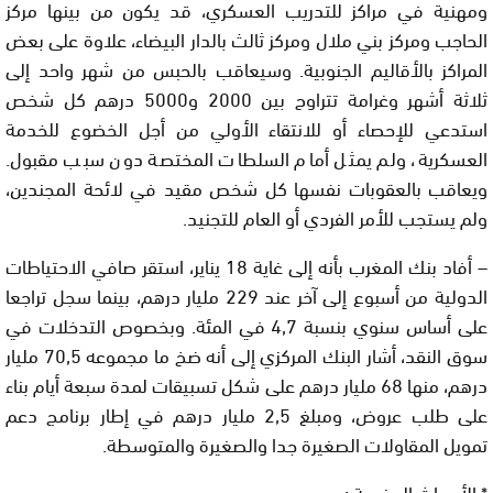
ومهنية في مراكز للتدريب العسكري، قد يكون من بينها مركز
الحاجب ومركز بني ملال ومركز ثالث بالدار البيضاء، علاوة على بعض
المراكز بالأقاليم الجنوبية. وسيعاقب بالحبس من شهر واحد إلى
ثلاثة أشهر وغرامة تتراوح بين 2000 و5000 درهم كل شخص
استدعي للإحصاء أو للانتقاء الأولي من أجل الخضوع للخدمة
العسكرية، ولم يمثل أمام السلطات المختصة دون سبب مقبول.
ويعاقب بالعقوبات نفسها كل شخص مقيد في لائحة المجندين،
ولم يستجب للأمر الفردي أو العام للتجنيد.
– أفاد بنك المغرب بأنه إلى غاية 18 يناير، استقر صافي الاحتياطات
الدولية من أسبوع إلى آخر عند 229 مليار درهم، بينما سجل تراجعا
على أساس سنوي بنسبة 4,7 في المئة. وبخصوص التدخلات في
سوق النقد، أشار البنك المركزي إلى أنه ضخ ما مجموعه 70,5 مليار
درهم، منها 68 مليار درهم على شكل تسبيقات لمدة سبعة أيام بناء
على طلب عروض، ومبلغ 2,5 مليار درهم في إطار برنامج دعم
تمويل المقاولات الصغيرة جدا والصغيرة والمتوسطة.
* الأحداث المغربية :