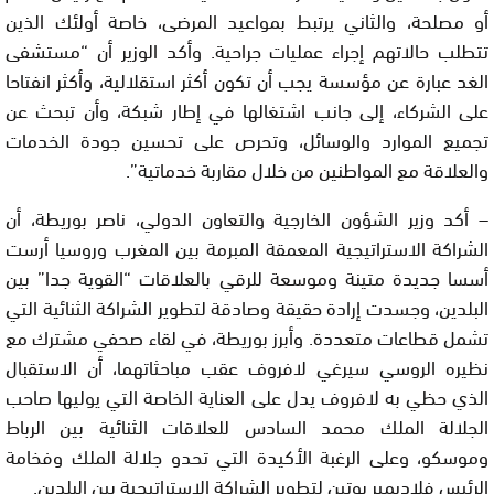
أو مصلحة، والثاني يرتبط بمواعيد المرضى، خاصة أولئك الذين
تتطلب حالاتهم إجراء عمليات جراحية. وأكد الوزير أن “مستشفى
الغد عبارة عن مؤسسة يجب أن تكون أكثر استقلالية، وأكثر انفتاحا
على الشركاء، إلى جانب اشتغالها في إطار شبكة، وأن تبحث عن
تجميع الموارد والوسائل، وتحرص على تحسين جودة الخدمات
والعلاقة مع المواطنين من خلال مقاربة خدماتية”.
– أكد وزير الشؤون الخارجية والتعاون الدولي، ناصر بوريطة، أن
الشراكة الاستراتيجية المعمقة المبرمة بين المغرب وروسيا أرست
أسسا جديدة متينة وموسعة للرقي بالعلاقات “القوية جدا” بين
البلدين، وجسدت إرادة حقيقة وصادقة لتطوير الشراكة الثنائية التي
تشمل قطاعات متعددة. وأبرز بوريطة، في لقاء صحفي مشترك مع
نظيره الروسي سيرغي لافروف عقب مباحثاتهما، أن الاستقبال
الذي حظي به لافروف يدل على العناية الخاصة التي يوليها صاحب
الجلالة الملك محمد السادس للعلاقات الثنائية بين الرباط
وموسكو، وعلى الرغبة الأكيدة التي تحدو جلالة الملك وفخامة
الرئيس فلاديمير بوتين لتطوير الشراكة الاستراتيجية بين البلدين.