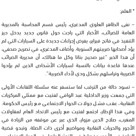
* العلم:
– نفى الطاهر العلوي المدغري، رئيس قسم المحاسبة بالمديرية
العامة للضرائب، الأخبار التي راجت حول قانون جديد يدخل حيز
التنفيذ في فاتح فبراير، يفرض إجراءات جديدة على السيارات التي لم
يؤد أصحابها ضريبتهم السنوية. وأضاف المدغري، في تصريح صحفي،
أن هذا الخبر “غير صحيح بتاتا وكل ما هنالك، أن مديرية الضرائب
عندها قاعدة بيانات بالنسبة لسيارات الأشخاص الذين لم يؤدوا
الضريبة وتراسلهم بشكل ودي لأداء الضربية”.
– تسود حالة من الترقب لما ستسفر عنه سلسلة اللقاءات الأولى
التي جمعت وزير الداخلية عبد الوافي لفتيت مع ممثلي المركزيات
النقابية، عقب فشل جولات الحوار الاجتماعي مع رئيس الحكومة.
وفي هذا الإطار، اجتمع لفتيت مع رئيس الاتحاد العام لمقاولات
المغرب، صلاح الدين مزوار، الذي عبر عن موقفه من الزيادة في
الأجور والحريات النقابية ومواضيع أخرى ذات الصلة. وتبدو قضية
الزيادة في الأجور مفصلية في التعثر الحاصل في الحوار الاجتماعي،