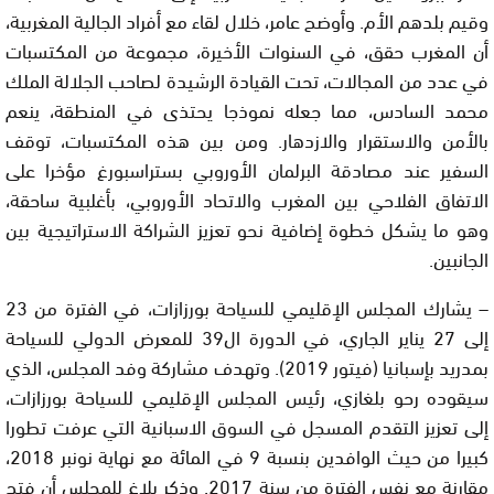
وقيم بلدهم الأم. وأوضح عامر، خلال لقاء مع أفراد الجالية المغربية،
أن المغرب حقق، في السنوات الأخيرة، مجموعة من المكتسبات
في عدد من المجالات، تحت القيادة الرشيدة لصاحب الجلالة الملك
محمد السادس، مما جعله نموذجا يحتذى في المنطقة، ينعم
بالأمن والاستقرار والازدهار. ومن بين هذه المكتسبات، توقف
السفير عند مصادقة البرلمان الأوروبي بستراسبورغ مؤخرا على
الاتفاق الفلاحي بين المغرب والاتحاد الأوروبي، بأغلبية ساحقة،
وهو ما يشكل خطوة إضافية نحو تعزيز الشراكة الاستراتيجية بين
الجانبين.
– يشارك المجلس الإقليمي للسياحة بورزازات، في الفترة من 23
إلى 27 يناير الجاري، في الدورة ال39 للمعرض الدولي للسياحة
بمدريد بإسبانيا (فيتور 2019). وتهدف مشاركة وفد المجلس، الذي
سيقوده رحو بلغازي، رئيس المجلس الإقليمي للسياحة بورزازات،
إلى تعزيز التقدم المسجل في السوق الاسبانية التي عرفت تطورا
كبيرا من حيث الوافدين بنسبة 9 في المائة مع نهاية نونبر 2018،
مقارنة مع نفس الفترة من سنة 2017. وذكر بلاغ للمجلس أن فتح