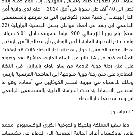
تصل إلى 40 ألف طن سنويا في أفق 2024. – علم لدى ولاية أمن
الدار البيضاء، أن كمية مخدر الكوكايين التي تم تفريغها بالمستشفى
الجامعي ابن رشد من أمعاء مواطن يحمل الجنسية البرازيلية (22
سنة)، بلغ وزنها الإجمالي 980 غراما ملفوفة داخل 81 كبسولة.
وأفاد بلاغ للمديرية العامة للأمن الوطني بأن مصالح الأمن الوطني
بمطار محمد الخامس الدولي بمدينة الدار البيضاء كانت قد أوقفت
المشتبه فيه في 14 يناير من السنة الجارية، مباشرة بعد وصوله
على متن رحلة جوية قادمة من ساو باولو بالبرازيل، في انتظار
المغادرة على متن رحلة جوية متوجهة إلى العاصمة الفرنسية باريس،
وذلك للاشتباه في تهريبه لمخدر الكوكايين في أمعائه، وهو ما
استدعى الاحتفاظ به تحت الحراسة الطبية بالمستشفى الجامعي
ابن رشد بمدينة الدار البيضاء.
* ليبيراسيون :
– دعا سفير المملكة ببلجيكا والدوقية الكبرى للوكسمبورغ، محمد
عامر، ببروكسيل، أفراد الجالية المغربية إلى الدفاع عن مكتسبات