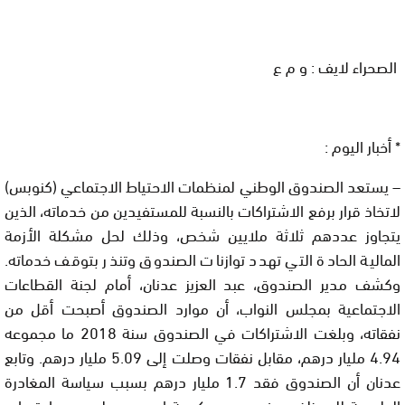
الصحراء لايف : و م ع
* أخبار اليوم :
– يستعد الصندوق الوطني لمنظمات الاحتياط الاجتماعي (كنوبس)
لاتخاذ قرار برفع الاشتراكات بالنسبة للمستفيدين من خدماته، الذين
يتجاوز عددهم ثلاثة ملايين شخص، وذلك لحل مشكلة الأزمة
المالية الحادة التي تهدد توازنات الصندوق وتنذر بتوقف خدماته.
وكشف مدير الصندوق، عبد العزيز عدنان، أمام لجنة القطاعات
الاجتماعية بمجلس النواب، أن موارد الصندوق أصبحت أقل من
نفقاته، وبلغت الاشتراكات في الصندوق سنة 2018 ما مجموعه
4.94 مليار درهم، مقابل نفقات وصلت إلى 5.09 مليار درهم. وتابع
عدنان أن الصندوق فقد 1.7 مليار درهم بسبب سياسة المغادرة
الطوعية للموظفين، في عهد حكومة إدريس جطو، دون احتساب