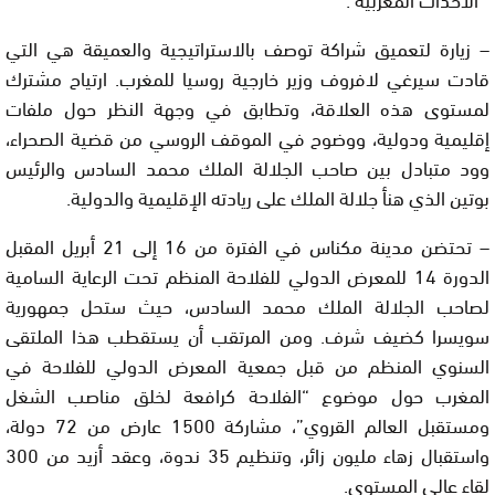
– زيارة لتعميق شراكة توصف بالاستراتيجية والعميقة هي التي
قادت سيرغي لافروف وزير خارجية روسيا للمغرب. ارتياح مشترك
لمستوى هذه العلاقة، وتطابق في وجهة النظر حول ملفات
إقليمية ودولية، ووضوح في الموقف الروسي من قضية الصحراء،
وود متبادل بين صاحب الجلالة الملك محمد السادس والرئيس
بوتين الذي هنأ جلالة الملك على ريادته الإقليمية والدولية.
– تحتضن مدينة مكناس في الفترة من 16 إلى 21 أبريل المقبل
الدورة 14 للمعرض الدولي للفلاحة المنظم تحت الرعاية السامية
لصاحب الجلالة الملك محمد السادس، حيث ستحل جمهورية
سويسرا كضيف شرف. ومن المرتقب أن يستقطب هذا الملتقى
السنوي المنظم من قبل جمعية المعرض الدولي للفلاحة في
المغرب حول موضوع “الفلاحة كرافعة لخلق مناصب الشغل
ومستقبل العالم القروي”، مشاركة 1500 عارض من 72 دولة،
واستقبال زهاء مليون زائر، وتنظيم 35 ندوة، وعقد أزيد من 300
لقاء عالي المستوى.