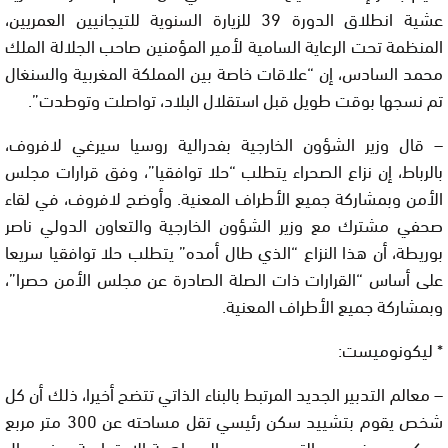
عشية انطلاق الدورة 39 للزيارة السنوية للتيجانيين العمريين،
المنظمة تحت الرعاية السامية لأمير المؤمنين صاحب الجلالة الملك
محمد السادس، إن “علاقات خاصة بين المملكة المغربية والسنغال
تم نسجها بوقت طويل قبل استقلال البلاد، تواصلت وتوطدت”.
– قال وزير الشؤون الخارجية بفدرالية روسيا سيرغي لافروف،
بالرباط، إن نزاع الصحراء يتطلب “حلا توافقيا”، وفق قرارات مجلس
الأمن وبمشاركة جميع الأطراف المعنية. وأوضح لافروف، في لقاء
صحفي مشترك مع وزير الشؤون الخارجية والتعاون الدولي ناصر
بوريطة، أن هذا النزاع “الذي طال أمده” يتطلب حلا توافقيا سريعا
على أساس “القرارات ذات الصلة الصادرة عن مجلس الأمن حصرا”،
وبمشاركة جميع الأطراف المعنية.
* ليكونوميست:
– معالم التدبير الجديد المرتبط بالبناء الذاتي تتضح أخيرا، ذلك أن كل
شخص يقوم بتشييد سكن رئيسي تقل مساحته عن 300 متر مربع
سيكون معفى من التصريح برسم المساهمة الاجتماعية. وفي حال