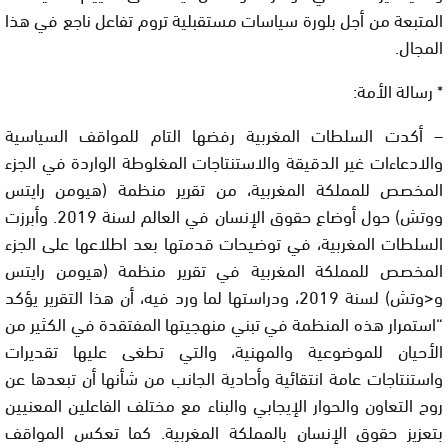
المتبعة من أجل بلورة سياسات مستقبلية تروم تفاعل ناجع في هذا
المجال.
* رسالة الأمة:
– أكدت السلطات المغربية رفضها التام للمواقف السياسية
والادعاءات غير الدقيقة والاستنتاجات المغلوطة الواردة في الجزء
المخصص للمملكة المغربية، من تقرير منظمة (هيومن رايتس
ووتش) حول أوضاع حقوق الإنسان في العالم لسنة 2019. وأبرزت
السلطات المغربية، في توضيحات قدمتها بعد اطلاعها على الجزء
المخصص للمملكة المغربية في تقرير منظمة (هيومن رايتس
و<وتش) لسنة 2019، ودراستها لما ورد فيه، أن هذا التقرير يؤكد
“استمرار هذه المنظمة في تبني منهجيتها المفتقدة في الكثير من
الأحيان للموضوعية والمهنية، والتي تطغى عليها تقديرات
واستنتاجات عامة انتقائية وأحادية الجانب من شأنها أن تبعدها عن
روح التعاون والحوار الإيجابي والبناء مع مختلف الفاعلين المعنيين
بتعزيز حقوق الإنسان بالمملكة المغربية. كما تعكس المواقف