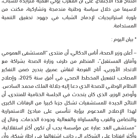
لاسيما من خلال سياسة وطنية مندمجة وتشاركية، مكنت من
بلورة استراتيجيات لإدماج الشباب في جهود تحقيق التنمية
المستدامة.
* بيان اليوم :
– أعلن وزير الصحة، أناس الدكالي، أن منتدى “المستشفى العمومي
وآفاق المستقبل”، المنظم من طرف وزارة الصحة بشراكة مع
الاتحاد الأوربي، أتاح الفرصة لنقاش عميق يندرج ضمن التفكير
المصاحب لتفعيل المخطط الصحي في أفق سنة 2025، وإصلاح
النظام الوطني للصحة الذي دعا إليه جلالة الملك محمد السادس.
وأوضح الوزير، الذي كان يتحدث في الجلسة الختامية للمنتدى، أن
النتائج الجيدة للمستشفيات تشكل جزءا كبيرا من الرهانات الكبرى
لهذا الإصلاح المدعوم برؤية تتأسس على مبادئ الاستمرارية
والتضامن والقرب والمساواة والفعالية وجودة الخدمات. وقال إن
“مستشفى الغد عبارة عن مؤسسة يجب أن تكون أكثر استقلالية،
وأكثر انفتاحا على الشركاء، إلى جانب اشتغالها في إطار شبكة، وأن