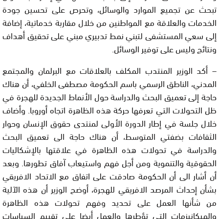
تبحث عن تجميع الموارد والوسائل، وتحرص على تحسين جودة
الخدمات والعلاقة مع المواطنين من خلال مقاربة خدماتية، إضافة
إلى سعي المستشفى لتبني نمط تدبيري مبني على تحقيق أهداف
ونتائج وليس على توفير الوسائل.
– أكد الوزير المنتدب المكلف بالعلاقات مع البرلمان والمجتمع
المدني، الناطق الرسمي باسم الحكومة مصطفى الخلفي، أن هناك
حاجة إلى تعميق البحث والدراسة حول الأنماط الجديدة للهجرة في
ظل التحولات التي تعرفها حركة هذه الظاهرة اتجاه أوروبا. وأضاف
خلال جلسة في إطار الدورة الأولى لمنتدى حقوق الإنسان وحوار
الثقافات بضفتي المتوسط، أن هناك حاجة الى تعميق البحث
والدراسة في تحولات هذه الظاهرة في علاقتها بالإشكاليات
الحقوقية والتنموية ومن أجل فهم واستيعاب آفاق تطورها. وبعد
أن أشار الى أن الحكومة صادقت على اتفاق مع الاتحاد الافريقي
بشأن إحداث المرصد الافريقي للهجرة، أوضح الوزير أن هذه الآلية
من شأنها العمل على تحديد وفهم تحولات هذه الظاهرة
والميكانيزمات التي تؤطرها والعمل أيضا على تقييم السياسات