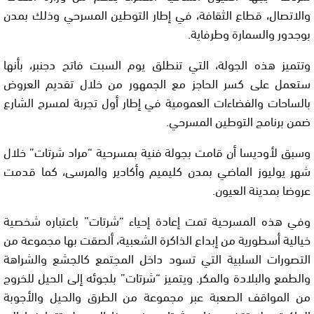
والاتصال، قطاع الثقافة، في إطار التوطين المسرحي وذلك بمدن
بوجدور والسمارة وطرفاية.
وتتميز هذه الجولة، التي تنطلق يوم السبت فاتح دجنبر، بأنها
ستعمل على كسر الحاجز مع الجمهور من خلال تقديم العروض
بالساحات والفضاءات العمومية في إطار أول تجربة لمسرح الشارع
ضمن برنامج التوطين المسرحي.
وسبق لأوديسا أن قامت بجولة فنية بمسرحية “مراد شرتات” خلال
شهر يوليوز الماضي بمدن كليميم وأكادير والمرسى، كما قدمت
عروضا بمدينة العيون.
وفي هذه المسرحية تمت إعادة إحياء “شرتات” باعتباره شخصية
خيالية أسطورية من إبداع الذاكرة الشعبية، ألصقت بها مجموعة من
التصورات السلبية التي تسود داخل المجتمع كالجشع والشراهة
والطمع والبلادة والمكر. ويتميز “شرتات” بلجوئه إلى الحيل للخروج
من المواقف الصعبة عبر مجموعة من الطرق والحيل والأجوبة