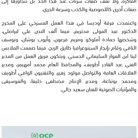
الماكرة، ولا تقف صفات شرتات عند هذا الحد بل تتجاوزها إلى
صفات أخرى كاللصوصية والكذب وسرعة الجري.
واعتمدت فرقة أوديسا في هذا العمل المسرحي على المخرج
الدكتور عبد المولى محتريم، فيما ألف النص علي لبراصلي،
وشخصها حمادة أملوكو ومريم فرعون، وأيوب بوشان، ويوسف
التاقي وقام بإنجاز السينوغرافيا طارق الربح، فيما صممت الملابس
لينا ابن المواز السليماني الحسني. ويتكون فريق العمل من المدير
الفني عبد القادر أطويف، والمحافظ العام محمد أمهيمر، ومدير
العلاقات العامة والتواصل مولود زهير، والتقنيون الوافي أطويف
ومحمد بوتباعة، ومدير الإنتاج مصطفى خليفا، والموسيقى
والمؤثرات الصوتية للفنان سعيد جالي.