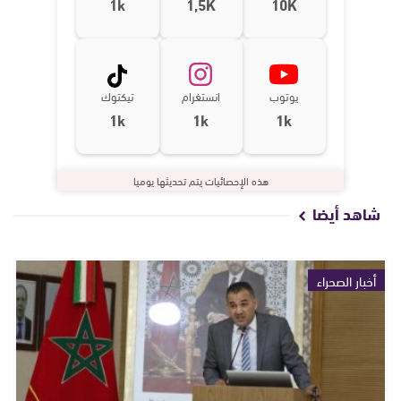
1k
1,5K
10K
يوتوب
انستغرام
تيكتوك
1k
1k
1k
هذه الإحصائيات يتم تحديثها يوميا
شاهد أيضا
أخبار الصحراء