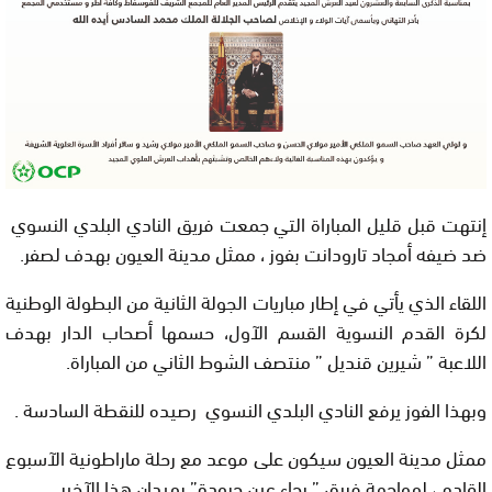
إنتهت قبل قليل المباراة التي جمعت فريق النادي البلدي النسوي
ضد ضيفه أمجاد تارودانت بفوز ، ممثل مدينة العيون بهدف لصفر.
اللقاء الذي يأتي في إطار مباريات الجولة الثانية من البطولة الوطنية
لكرة القدم النسوية القسم الآول، حسمها أصحاب الدار بهدف
اللاعبة ” شيرين قنديل ” منتصف الشوط الثاني من المباراة.
وبهذا الفوز يرفع النادي البلدي النسوي رصيده للنقطة السادسة .
ممثل مدينة العيون سيكون على موعد مع رحلة ماراطونية الآسبوع
القادم ، لمواجهة فريق ” رجاء عين حرودة” بميدان هذا الآخير.