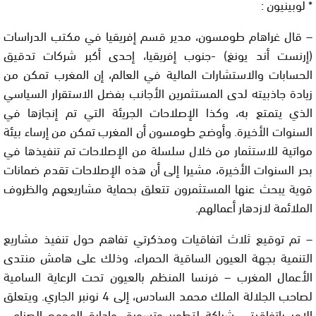
* لوبينيون :
– قال غراهام طومسون، مدير قسم إفريقيا في مكتب الدراسات
(إرنست أند يونغ) -جنوب إفريقيا، إحدى أكبر شركات تدقيق
الحسابات والاستشارات المالية في العالم، إن المغرب تمكن من
زيادة جاذبيته لدى المستثمرين الأجانب بفضل الاستقرار السياسي
الذي يتمتع به، وكذا الإصلاحات الجريئة التي تم إنجازها في
السنوات الأخيرة. وأوضح طومسون أن المغرب تمكن من إرساء بيئة
مواتية للاستثمار من خلال سلسلة من الإصلاحات تم تنفيذها في
بحر السنوات الأخيرة، مشيرا إلى أن هذه الإصلاحات تقدم ضمانات
قوية يبحث عنها المستثمرون تتعلق بحماية مشاريعهم والظروف
الملائمة لازدهار أعمالهم.
– تم توقيع ثلاث اتفاقيات ومذكرتي تفاهم حول تنفيذ مشاريع
التنمية بجهة العيون الساقية الحمراء، وذلك على هامش منتدى
الأعمال المغرب – فرنسا المنظم بالعيون تحت الرعاية السامية
لصاحب الجلالة الملك محمد السادس، إلى 4 نونبر الجاري. ويتعلق
الامر باتفاقيتي شراكة لتطوير وتسويق وإدارة المجمع الصناعي