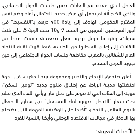
العاجل الذي عقده مع النقابات ضمن جلسات الحوار الاجتماعي،
والذي اتضح أنه لم يحمل أي عرض جديد. العثماني أعاد وضع نفس
المقترح الحكومي الهادف إلى زيادة 400 درهم بـ”التقسيط” في
أجور الموظفين المرتبين في السلم 9 و10 تحت الرتبة 5، على ثلاث
سنوات، وهو ما قوبل بردود فعل تصعيدية دفعت عددا من
النقابات إلى إعلان انسحابها من الجلسة، فيما قررت نقابة الاتحاد
العام للشغالين بالمغرب مقاطعة جلسات الحوار الاجتماعي إلى حين
تجويد العرض المقدم.
– أعلن صندوق الإيداع والتدبير ومجموعة بريد المغرب، في ندوة
احتضنتها مدينة الرباط، عن إطلاق منتوج جديد “توفير السكن”،
موجه إلى الفئات التي لا تتوفر على دخل قار. ويأتي اللقاء الذي نظم
تحت شعار “الادخار.. ضرورة لبناء المستقبل” في سياق الاحتفال
باليوم العالمي للادخار، تأكيدا على الوظيفة المهمة التي يضطلع
بها الادخار في مجالات الاقتصاد الوطني وأيضا بالنسبة للفرد.
* الأحداث المغربية :