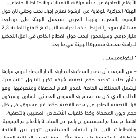
الأرقام الصادرة عن هيئة مراقبة التأمينات والاحتياط الاجتماعي. –
الهيئة المركزية للوقاية من الرشوة تعتزم إجراء بحث وطني ثان حول
الرشوة بالمغرب. ولهذا الغرض، ستعمل الهيئة على توظيف
مستشار يعهد إليه إنجاز هذه الدراسة التي تبلغ كلفتها المالية 2,3
مليار درهم. وسيتمحور البحث حول القطاع الخاص في افق التحضير
لدراسة مفصلة ستنجزها الهيئة في ما بعد.
* ليكونوميست :
– من المرتقب أن تصدر المحكمة التجارية بالدار البيضاء اليوم، قرارها
بشأن طلب تمديد حكم تصفية شركة تكرير البترول “لاسامير”،
ليشمل الممتلكات الخاصة للمدير العام للمصفاة ومتصرفيها، وهو
الطلب الذي كان قد تقدم به المفوض القضائي السابق. وسيكون
قرار التصفية الصادر في هذه القضية حكما غير مسبوق، في ظل
حجم ديون المصفاة وكذا خلفيات الأشخاص المعنيين بالتصفية. –
اهتمام متنام للمستثمرين بالفرص المتاحة بالأقاليم الجنوبية.
والقطاعات التي تثير اهتمام المستثمرين تتوزع بين الفلاحة
والطاقات المتجددة والسياحة. وتأتي جهة العيون الساقية الحمراء