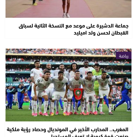
جماعة الدشيرة على موعد مع النسخة الثانية لسباق
القبطان لحسن ولد اميليد
رياضة
المغرب.. المحارب الأخير في المونديال وحصاد رؤية ملكية
صنعت قوة كروية لا تعرف المستحيل