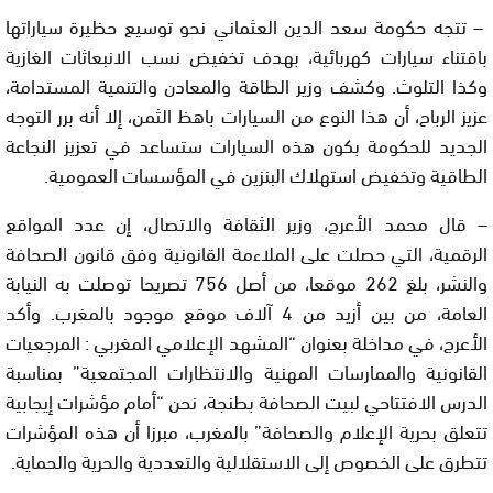
– تتجه حكومة سعد الدين العثماني نحو توسيع حظيرة سياراتها
باقتناء سيارات كهربائية، بهدف تخفيض نسب الانبعاثات الغازية
وكذا التلوث. وكشف وزير الطاقة والمعادن والتنمية المستدامة،
عزيز الرباح، أن هذا النوع من السيارات باهظ الثمن، إلا أنه برر التوجه
الجديد للحكومة بكون هذه السيارات ستساعد في تعزيز النجاعة
الطاقية وتخفيض استهلاك البنزين في المؤسسات العمومية.
– قال محمد الأعرج، وزير الثقافة والاتصال، إن عدد المواقع
الرقمية، التي حصلت على الملاءمة القانونية وفق قانون الصحافة
والنشر، بلغ 262 موقعا، من أصل 756 تصريحا توصلت به النيابة
العامة، من بين أزيد من 4 آلاف موقع موجود بالمغرب. وأكد
الأعرج، في مداخلة بعنوان “المشهد الإعلامي المغربي : المرجعيات
القانونية والممارسات المهنية والانتظارات المجتمعية” بمناسبة
الدرس الافتتاحي لبيت الصحافة بطنجة، نحن “أمام مؤشرات إيجابية
تتعلق بحرية الإعلام والصحافة” بالمغرب، مبرزا أن هذه المؤشرات
تتطرق على الخصوص إلى الاستقلالية والتعددية والحرية والحماية.