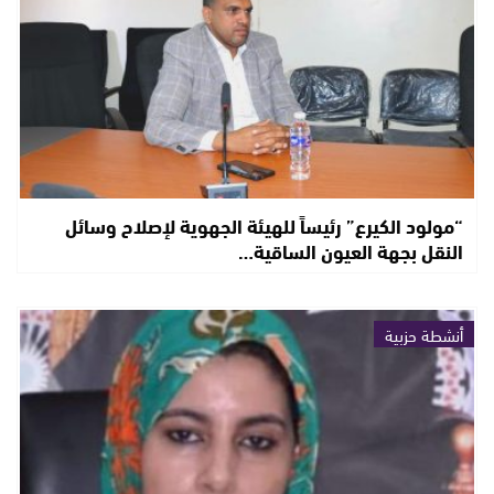
“مولود الكيرع” رئيساً للهيئة الجهوية لإصلاح وسائل
النقل بجهة العيون الساقية…
أنشطة حزبية