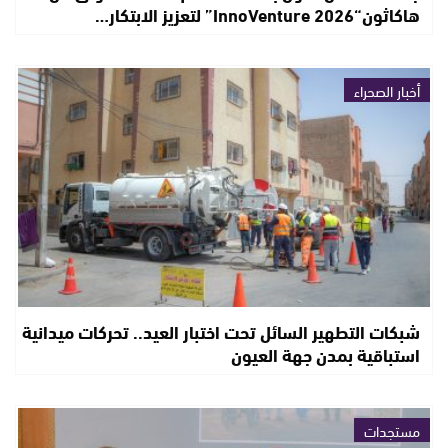
هاكاثون“InnoVenture 2026” لتعزيز الابتكار…
أخبار الصحراء
شبكات التطهير السائل تحت اختبار العيد.. تحركات ميدانية
استباقية بمدن جهة العيون
مستجدات