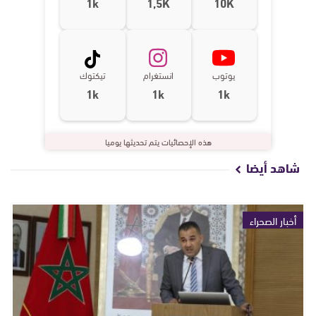
1k
1,5K
10K
يوتوب
انستغرام
تيكتوك
1k
1k
1k
هذه الإحصائيات يتم تحديثها يوميا
شاهد أيضا
أخبار الصحراء