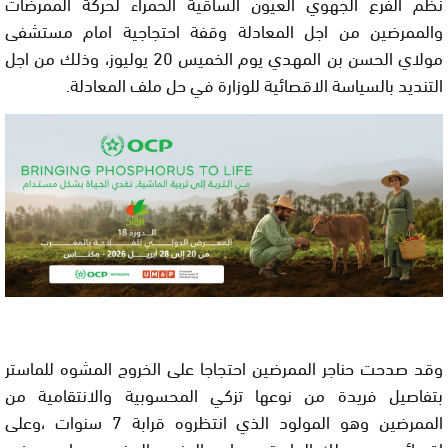
نظم الفرع الجهوي العيون الساقية الحمراء لحركة الممرضات
والممرضين من اجل المعادلة وقفة احتجاجية امام مستشفى
مولاي الحسن بن المهدي يوم الخميس 20 يوليوز، وذلك من اجل
التنديد بالسياسة الاقصائية للوزارة في حل ملف المعادلة.
وقد صدحت حناجر الممرضين احتجاجا على الخروج المشوه للماستر
بتفاصيل فريدة من نوعها تزكي المحسوبية والانتقامية من
الممرضين وهو المولود الذي انتظروه قرابة 7 سنوات ،وعلى
اقصائهم من سلك الماستر بمعاهد الجنوب المغربي وما يروج في