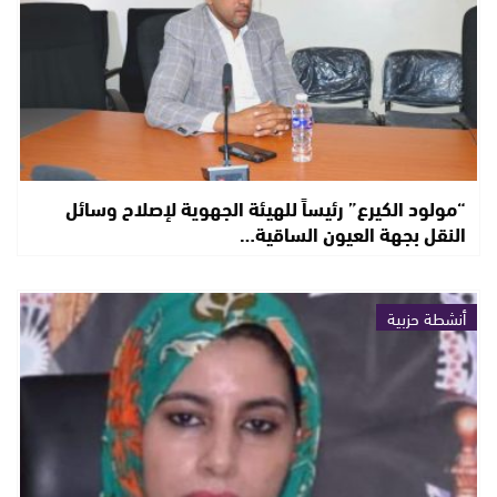
“مولود الكيرع” رئيساً للهيئة الجهوية لإصلاح وسائل
النقل بجهة العيون الساقية…
أنشطة حزبية