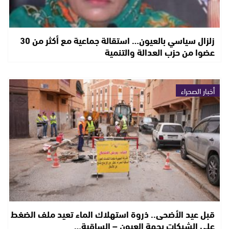
زلزال سياسي بالعيون… استقالة جماعية مع أكثر من 30
عضوا من حزب العدالة والتنمية
أخبار الصحراء
قبل عيد الأضحى.. ذروة استهلاك الماء تعيد ملف الضغط
على الشبكات بجهة العيون – الساقية…