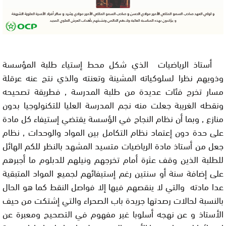
أستاذ الرياضيات الذي شكل محط إستياء طلبة المؤسسة
وذويهم نظرا لسلوكياته المشينة وتعنته والذي نتج عنه عرقلة
مسار تخرج فئات عديدة من طلبة المدرسة , فطريقة تصحيحه
ونقطه الغريبة جعلت منه نجم المدرسة العليا للتكنولوجيا بدون
منازع , وبما أن نظام النجاح في الؤسسة يقتضي إستيفاء كل مادة
على حدة دون إعتماد نظام التكامل بين المواد والوحدات , نظام
جعل من أستاذ مادة الرياضيات متسيد المشهد بالنظر للكم الهائل
للطلبة الذين وقف عثرة أمام تخرجهم ونيلهم للدبلوم ما أجبرهم
على إضافة سنة أو سنتين رغم إستيفائهم لجميع المواد المتبقية
عدا مادته والتي لا ينقصهم فيها إلا فواصل النقط كما هو الحال
بالنسبة لحالات رصدتها جريدة باب الصحراء والتي إشتكت من حيف
الأستاذ و عن نهجه أسلوبا غير مفهوم في التصحيح ومعبرة عن