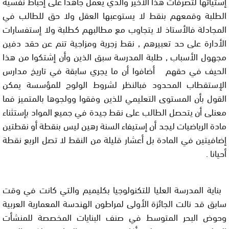
إستيائها لتصرفات هذا الأخير والدي يعمل جاهدا على إحباط نفسية
الطلبة وقمعهم بنقط لا يستوعبها العقل ولا حق للطالب في
المجادلة فالأستاذ لا يتجاوب مع مطالبهم كطلبة ولا إستفسارات
الأدارة على حد تعبيرهم , نقط زجرية ومزاجية تنم عن حقد دفين
مجهول الأسباب , طلبة المدرسة سبق الذين وأن إشتكوا من هذا
الحيف في حقهم أضافوا أن ما يجري سابقة في تاريخ مدارس
الإستقطاب المحدود فبالنظر لشروط الولوج للمؤسسة يمكن
القول بأن المستوى التعليمي للذين وفقوا وولجوها بالمتميز فما
معنلى أن يتحصل الطالب على نقط جيدة في جميع المواد بإستثناء
مادة الرياضيات ليجد أن إستيفاء السنة رهين ليس بنقطة أو نقطتين
إضافيتين في المادة بل أعشار قليلة من النقط لا تصل الربع نقطة
أحيانا .
بناية المدرسة العليا للتكنولوجيا بكليميم والتي كانت في وقت
سابق قد نالت الجائزة الأولى لمراطون الهندسة المعمارية العربية
وحوض البحر المتوسط في صنف البنايات المخصصة للمنشأت