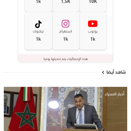
1k
1,5K
10K
يوتوب
انستغرام
تيكتوك
1k
1k
1k
هذه الإحصائيات يتم تحديثها يوميا
شاهد أيضا
أخبار الصحراء