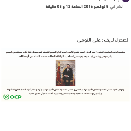
نشر في
5 نوفمبر 2016 الساعة 12 و 05 دقيقة
الصحراء لايف : علي التومي