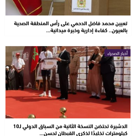
تعيين محمد فاضل الدحمي على رأس المنطقة الصحية
بالعيون.. كفاءة إدارية وخبرة ميدانية…
أخبار الصحراء
الدشيرة تحتضن النسخة الثانية من السباق الدولي لـ10
كيلومترات تخليدًا لذكرى القبطان لحسن…