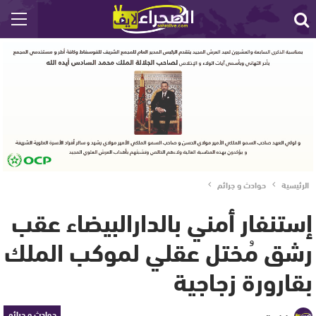
الرئيسية
حوادث و جرائم
إستنفار أمني بالدارالبيضاء عقب
رشق مُختل عقلي لموكب الملك
بقارورة زجاجية
حوادث و جرائم