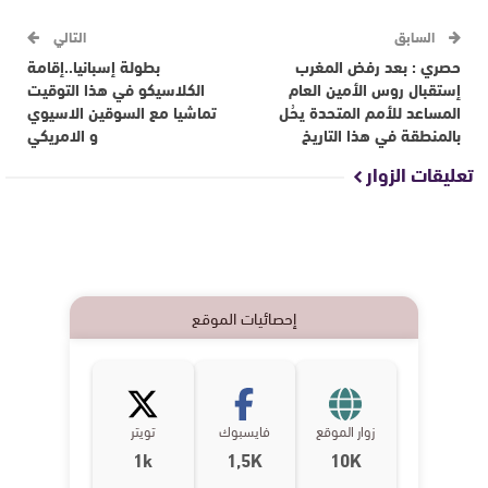
السابق
التالي
حصري : بعد رفض المغرب
بطولة إسبانيا..إقامة
إستقبال روس الأمين العام
الكلاسيكو في هذا التوقيت
المساعد للأمم المتحدة يحُل
تماشيا مع السوقين الاسيوي
بالمنطقة في هذا التاريخ
و الامريكي
تعليقات الزوار
إحصائيات الموقع
زوار الموقع
فايسبوك
تويتر
1k
1,5K
10K