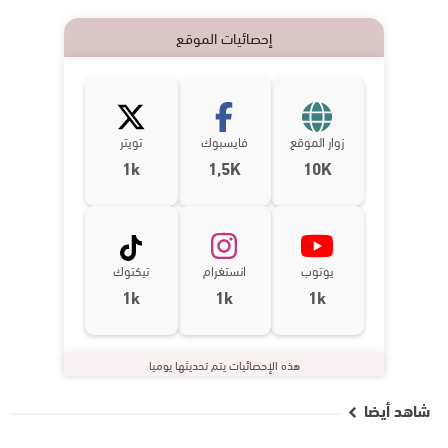
إحصائيات الموقع
زوار الموقع
فايسبوك
تويتر
1k
1,5K
10K
يوتوب
انستغرام
تيكتوك
1k
1k
1k
هذه الإحصائيات يتم تحديثها يوميا
شاهد أيضا