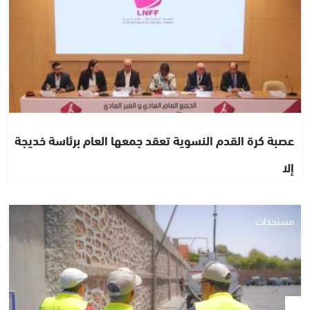
عصبة كرة القدم النسوية تعقد جمعها العام برئاسة خديجة
إلا
مستجدات