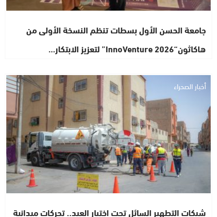
جامعة الحسن الأول بسطات تنظم النسخة الأولى من
هاكاثون“InnoVenture 2026” لتعزيز الابتكار…
أخبار الصحراء
شبكات التطهير السائل تحت اختبار العيد.. تحركات ميدانية