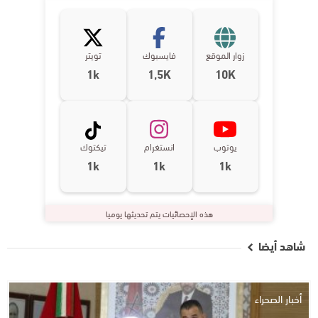
زوار الموقع
فايسبوك
تويتر
1k
1,5K
10K
يوتوب
انستغرام
تيكتوك
1k
1k
1k
هذه الإحصائيات يتم تحديثها يوميا
شاهد أيضا
أخبار الصحراء