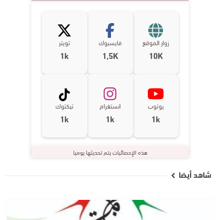
زوار الموقع
فايسبوك
تويتر
1k
1,5K
10K
يوتوب
انستغرام
تيكتوك
1k
1k
1k
هذه الإحصائيات يتم تحديثها يوميا
شاهد أيضا
أخبار الصحراء