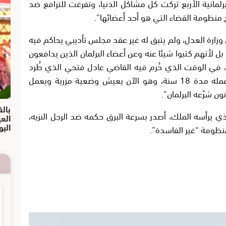
برلمانية الأربع تركت كل مشاكل الدنيا، وتفرغت للترافع ضد
منظومة القضاء التي هو أحد أعضائها
”.
وزارة العدل، ولم يتبق له غير عقد مجلس تأديبي يحاكم فيه
بل لأنهم كتبوا شيئا عنه وعن أعضاء البرلمان الذين يدافعون
عد عن 5 سنوات خدمة، في الوقت الذي حُرم فيه القاضي عادل فتحي الذي طُرد
من مهنته وحرم من حقه في التقاعد رغم عمله مدة 18 سنة، وهو الآن يعيش وضعية مزرية ويعمل
 شرّعه البرلمان
”.
بالف
ذي يرأسه الملك، أصدر بسرعة البرق حكمه ضد الرجل النزيه،
الع
البو
نظومة “غير الفاسدة
”.