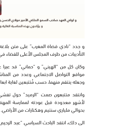
و جدد “نادي قضاة المغرب” على متن بلاغه
التأديبات من طرف المجلس الأعلى للقضاء في ه
وكان كل من “الهيني” و “حماني” قد عبرا عن
مواقع التواصل الاجتماعي وعدد من المناشير
وجعله ينتقم منهما، حسب مُتتبعين لغاية ابع
وانتقد متتبعون صمت “الرميد” حول تفش
لأشهر معدودة قبل عودته لممارسة المهن
بحوالي ملياري سنتيم وهكتارات من الأراضي
.
الى دلك، انتقد الباحث السياسي “عبد الرحيم ا