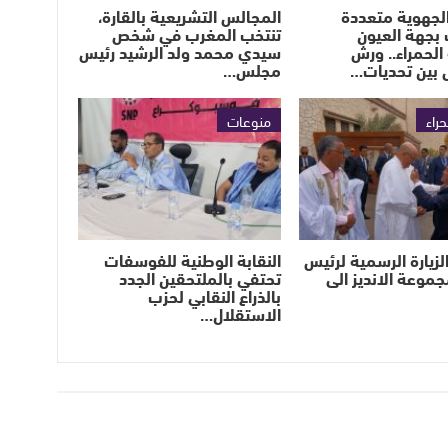
لجهوية متعددة
المجالس التشريعية بالقارة،
بجهة العيون
تنتخب المغرب في شخص
الحمراء.. ورش
سيدي محمد ولد الرشيد رئيس
 بين تحديات…
مجلس…
حراء
منوعات
لزيارة الرسمية لرئيس
النقابة الوطنية للفوسفات
جموعة الانديز الى
تحتفي بالملتحقين الجدد
بالذراع النقابي لحزب
الاستقلال…