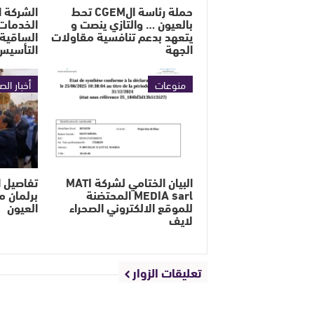
حملة رئاسة الCGEM تحط
الشركة ا
بالعيون … والتازي ينصت و
الخدمات 
يتعهد بدعم تنافسية مقاولات
الساقية 
الجهة
التأسيس
منوعات
أخبار الص
البيان الختامي لشركة MATI
تفاصيل ا
MEDIA sarl المحتضنة
برلمان م
للموقع الالكتروني الصحراء
العيون
لايف
تعليقات الزوار