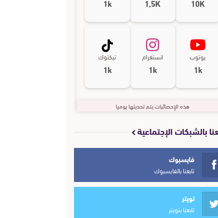
1k
1,5K
10K
يوتوب
انستغرام
تيكتوك
1k
1k
1k
هذه الإحصائيات يتم تحديثها يوميا
عنا بالشبكات الإجتماعية
فايسبوك
تابعنا بالفايسبوك
تويتر
تابعنا بتويتر