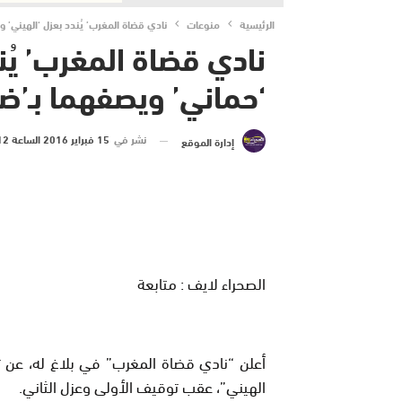
الرئيسية
منوعات
نادي قضاة المغرب’ يُندد بعزل ‘الهيني’ و
نادي قضاة المغرب’ يُن
‘حماني’ ويصفهما بـ’ضحا
نشر في
15 فبراير 2016 الساعة 12 و 51 دقيقة
إدارة الموقع
الصحراء لايف : متابعة
أعلن “نادي قضاة المغرب” في بلاغ له، عن 
الهيني”، عقب توقيف الأولى وعزل الثاني
.