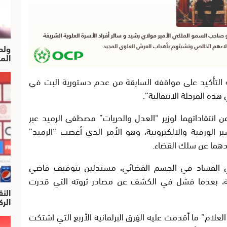
ولد
الم
 التأكيد على مواقفه السابقة من عدم دستورية البت في
ذه المرحلة الانتقالية
”.
 انتقاداتهما لوزير “العدل والحريات” مصطفى الرميد عبر
 الورقية والالكترونية، وهو الأمر الدي أغضب “الرميد”
ادهما عن سلك القضاء
.
ي الفساد في الجسم القضائي، مستدلين بتوقيف قاضي
ة، بعدما فشل في الكشف عن مصادر ثروته التي قدرت
النق
الركرا
لعلام” ما أقدمت عليه الفِرق البرلمانية الأربع التي اشتكت