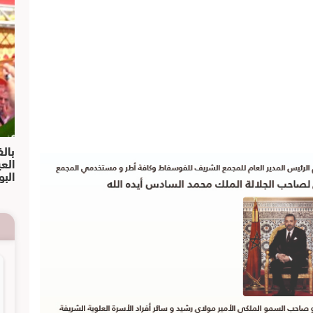
بالف
الع
البو