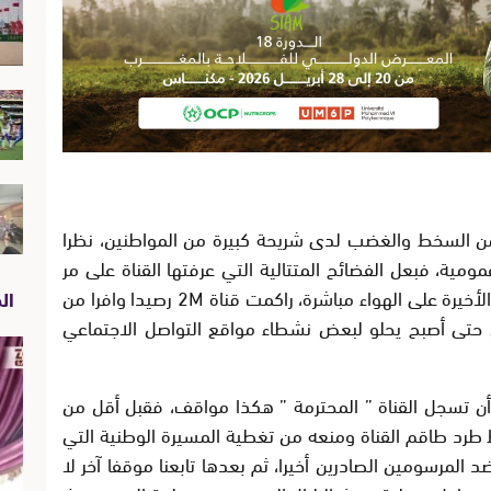
يد من السخط والغضب لدى شريحة كبيرة من المواطنين، نظرا
مومية، فبعل الفضائح المتتالية التي عرفتها القناة على مر
سنين على غرار فضيحة نقل احتفالات موازين الأخيرة على الهواء مباشرة، راكمت قناة 2M رصيدا وافرا من
الص
ن حتى أصبح يحلو لبعض نشطاء مواقع التواصل الاجتماعي
أن تسجل القناة ” المحترمة ” هكذا مواقف، فقبل أقل من
ط طرد طاقم القناة ومنعه من تغطية المسيرة الوطنية التي
 المرسومين الصادرين أخيرا، ثم بعدها تابعنا موقفا آخر لا