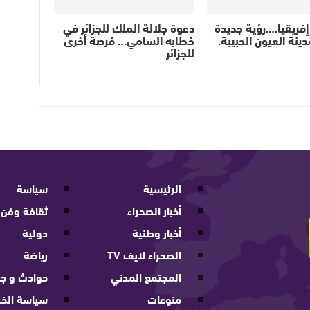
إفريقيا….رؤية جديدة
دعوة جلالة الملك للجزائر في
ينة العيون الحبيبة.
خطابه السامي… فرصة أخرى
للجزائر
الرئيسية
سياسة
أخبار الصحراء
ثقافة وفن
أخبار وطنية
دولية
الصحراء لايف TV
رياضة
المجتمع المدني
حوادث و جر
منوعات
سياسة الخ