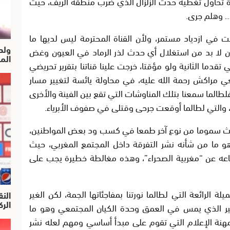
اة تحاول تغطية حدث الزلزال الذي ضرب منطقة الريف، حيث
ر… وهلم جرى.
 في ازدياد مستمر، ولأن القناة المحترمة ليس لديها ما
ولد
كان لا بد من استغلال أي حدث لذر الرماد في العيون وغض
الم
قدما الثانية ولو مؤقتا، خرجت علينا قناتنا بتقرير تحريضي
مراكش رحمة الله عليه، في محاولة يائسة لتغيير مسار
لطالما سمعنا بتلك المناوشات التي تقع بين الفينة والأخرى
 والتي لطالما أوقعت جرحى وقتلى في صفوف الأبرياء.
لتبث سموما من نوع آخر طمعا في كسب ود بعض المواطنين،
و ما من شأنه نشر التفرقة داخل المجتمع المغربي، حيث
اعه عن “مغربية الصحراء”، وهذه مغالطة خطيرة يجب على
 الرائعة التي لطالما نورتنا بمفاجئاتها الجمة، لكن الغير
النق
الركرا
ير الذي يمس في العمق وحدة الكيان المجتمعي وهو ما
هنة الإعلام التي تقوم على مبدأ أساسي ومهم لعله نشر