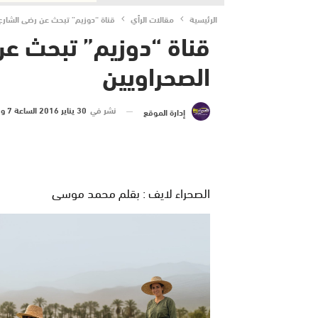
الرئيسية
مقالات الرأي
قناة “دوزيم” تبحث عن رضى الشارع
قناة “دوزيم” تبحث ع
الصحراويين
نشر في
30 يناير 2016 الساعة 7 و 34 دقيقة
إدارة الموقع
الصحراء لايف : بقلم محمد موسى