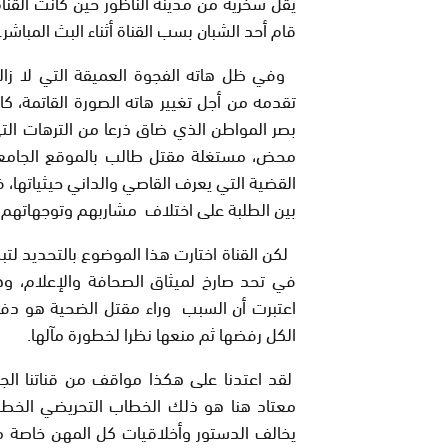
يقل سخرية من مدينة الناظور حين كانت القن
قام أحد الشبان بسب القناة أثناء البث المباش
وفي ظل هاته الفجوة العميقة التي لا زالت
تقدمه من أجل تغيير هاته الصورة القاتمة، 
بصر المواطن الذي ضاق ذرعا من الترهات التي ت
محض، مستغلة مقتل طالب بالموقع الجامعي 
القضية التي يعرف القاصي والداني حيثياتها، ف
بين الطلبة على اختلاف مشاربهم وتوجهاتهم،
لكن القناة اختارت هذا الموضوع بالتحديد 
في تحد صارخ لميثاق الصحافة والإعلام، وه
اعتبرت أن السبب وراء مقتل الضحية هو دف
الكل رفضها ثم منعها نظرا لخطورة مآلها.
لقد اعتدنا على هكذا مواقف من قناتنا الجميلة
معتاد هنا هو ذلك الخطاب التحريضي الخط
يخالف الدستور وأخلاقيات كل المهن خاصة م