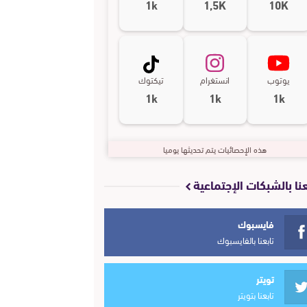
1k
1,5K
10K
يوتوب
انستغرام
تيكتوك
1k
1k
1k
هذه الإحصائيات يتم تحديثها يوميا
عنا بالشبكات الإجتماعية
فايسبوك
تابعنا بالفايسبوك
تويتر
تابعنا بتويتر