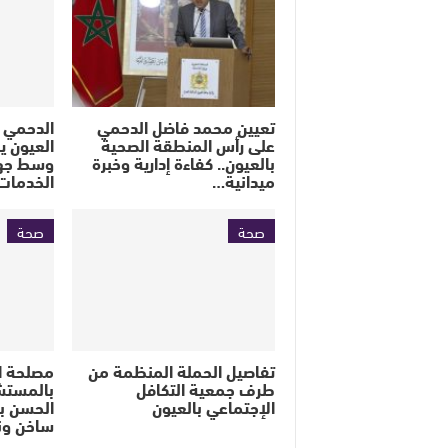
تعيين محمد فاضل الدحمي
الدحمي 
على رأس المنطقة الصحية
العيون ي
بالعيون.. كفاءة إدارية وخبرة
وسط جهو
ميدانية…
الخدمات
صحة
صحة
تفاصيل الحملة المنظمة من
مصلحة ال
طرف جمعية التكافل
بالمستش
الإجتماعي بالعيون
الحسن ب
ساخن ون