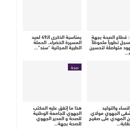
: قطاع الصحة بجهة
بمناسبة الذكرى الـ49 لعيد
سجل تطوراً ملحوظاً
المسيرة الخضراء.. الحملة
د متواصلة لتحسين
الطبية المجانية “سند”…
…
صحة
نساء والتوليد
هذا ما إتفق عليه المكتب
فى الجهوي مولاي
الجهوي للجامعة الوطنية
ن المهدي على صفيح
للصحة و المدير الجهوي
قابة…
للصحة بجهة…