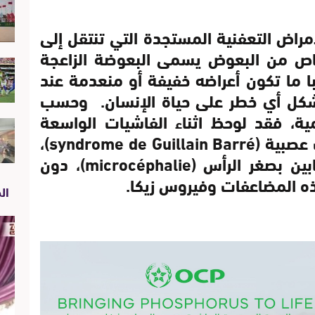
راض التعفنية المستجدة التي تنتقل إلى
اص من البعوض يسمى البعوضة الزاعجة
(Aedes Aegypti)، غالبا ما تكون أعراضه خفيفة أو منعدمة عند
ا تشكل أي خطر على حياة الإنسان. وحسب
ة، فقد لوحظ اثناء الفاشيات الواسعة
النطاق، احتمال وجود مضاعفات عصبية (syndrome de Guillain Barré)،
وزيادة في عدد الاطفال المصابين بصغر الرأس (microcéphalie)، دون
هذه المضاعفات وفيروس زيكا.
الص