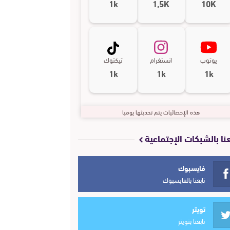
1k
1,5K
10K
يوتوب
انستغرام
تيكتوك
1k
1k
1k
هذه الإحصائيات يتم تحديثها يوميا
عنا بالشبكات الإجتماعية
فايسبوك
تابعنا بالفايسبوك
تويتر
تابعنا بتويتر