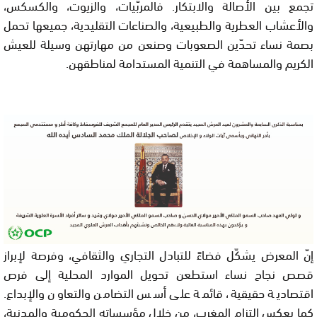
تجمع بين الأصالة والابتكار. فالمربّيات، والزيوت، والكسكس،
والأعشاب العطرية والطبيعية، والصناعات التقليدية، جميعها تحمل
بصمة نساء تحدّين الصعوبات وصنعن من مهارتهن وسيلة للعيش
الكريم والمساهمة في التنمية المستدامة لمناطقهن.
إنّ المعرض يشكّل فضاءً للتبادل التجاري والثقافي، وفرصة لإبراز
قصص نجاح نساء استطعن تحويل الموارد المحلية إلى فرص
اقتصادية حقيقية، قائمة على أسس التضامن والتعاون والإبداع.
كما يعكس التزام المغرب، من خلال مؤسساته الحكومية والمدنية،