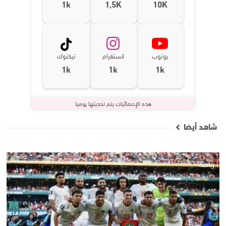
1k
1,5K
10K
يوتوب
انستغرام
تيكتوك
1k
1k
1k
هذه الإحصائيات يتم تحديثها يوميا
شاهد أيضا
رياضة