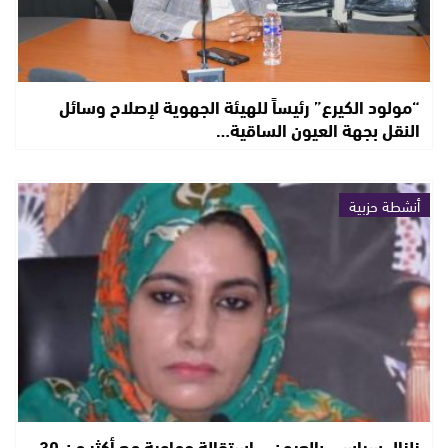
“مولود الكيرع” رئيساً للهيئة الجهوية لإصلاح وسائل
النقل بجهة العيون الساقية…
أنشطة حزبية
زلزال سياسي بالعيون… استقالة جماعية مع أكثر من 30