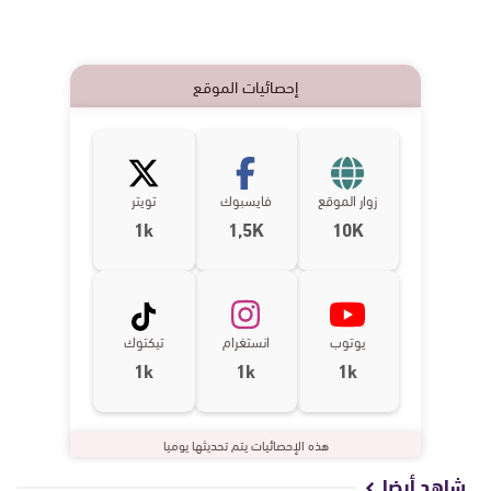
إحصائيات الموقع
زوار الموقع
فايسبوك
تويتر
1k
1,5K
10K
يوتوب
انستغرام
تيكتوك
1k
1k
1k
هذه الإحصائيات يتم تحديثها يوميا
شاهد أيضا