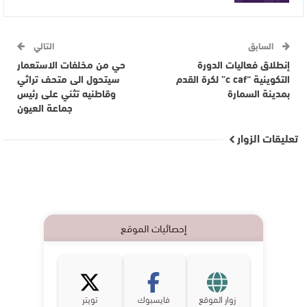
السابق
التالي
إنطلاق فعاليات الدورة
حي من مخلفات الاستعمار
التكوينية “c caf” لكرة القدم
سيتحول الى متحف تراثي
بمدينة السمارة
وقاطنيه تثني على رئيس
جماعة العيون
تعليقات الزوار
إحصائيات الموقع
زوار الموقع
فايسبوك
تويتر