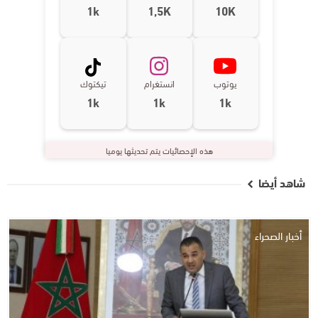
1k
1,5K
10K
يوتوب
انستغرام
تيكتوك
1k
1k
1k
هذه الإحصائيات يتم تحديثها يوميا
شاهد أيضا
أخبار الصحراء