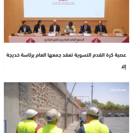
عصبة كرة القدم النسوية تعقد جمعها العام برئاسة خديجة
إلا
مستجدات