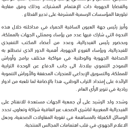
والقضايا الجهوية ذات الإهتمام المشترك، وذلك وفق مقاربة
تبلورها المؤسسات الرسمية المشرفة على تدبير القطاع .
وأبرز رئيس جهة العيون الساقية الحمراء في مداخلته خلال هذه
الندوة التي شارك فيها عدد من رؤساء وممثلي الجهات بالمملكة،
وبحضور رئيس الفيدرالية، وعدد من أعضاء المكتب التنفيذي
للفيدرالية، ورؤساء الفروع الجهوية، أهمية الدور الذي تضطلع به
الصحافة الجهوية والوطنية في مواكبة مختلف برامج وأوراش
النموذج التنموي ببلادنا، الى جانب الدفاع عن الوحدة الترابية
للمملكة، والتسويق الإبداعي للمنجزات المحققة والأوراش التنموية
الرائدة على إمتداد التراب الوطني، هذا بالإضافة لما تلعبه من ادوار
ريادية في تنوير الرأي العام .
وشدد ولد الرشيد على أن جمعية الجهات مستعدة للانفتاح على
الفيدرالية المغربية لناشري الصحف عبر اتفاقية شراكة وتعاون، تحدد
الوسائل الكفيلة بالمساهمة في تقوية المقاولات الصحفية، وجعل
الاعلام الجهوي في قلب اهتمامات المجالس المنتخبة.