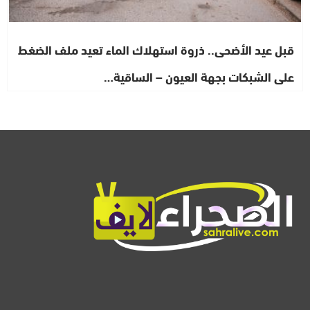
قبل عيد الأضحى.. ذروة استهلاك الماء تعيد ملف الضغط
على الشبكات بجهة العيون – الساقية…