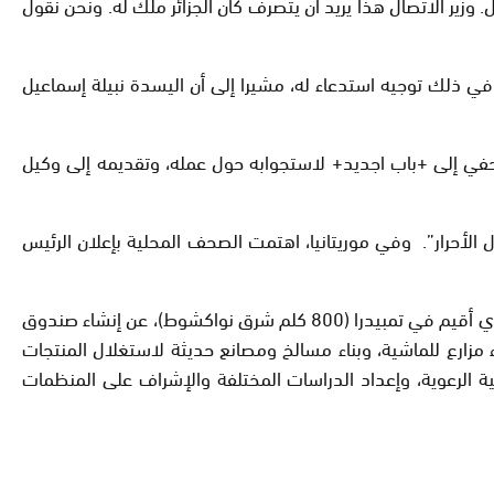
وزير الاتصال هذا يريد أن يتصرف كأن الجزائر ملك له. ونحن نقول
في ذلك توجيه استدعاء له، مشيرا إلى أن اليسدة نبيلة إسماعيل
صحفي إلى +باب اجديد+ لاستجوابه حول عمله، وتقديمه إلى وكيل
لأحرار”. وفي موريتانيا، اهتمت الصحف المحلية بإعلان الرئيس
وبحسب وسائل إعلام موريتانية، أعلن السيد الغزواني، الذي كان يتحدث في افتتاح الدورة الأولى للمعرض الوطني للثروة الحيوانية الذي أقيم في تمبيدرا (800 كلم شرق نواكشوط)، عن إنشاء صندوق
ومية مسؤولة عن إنشاء مزارع للماشية، وبناء مسالخ ومصانع حديثة لاستغلال المنتجات
ية الرعوية، وإعداد الدراسات المختلفة والإشراف على المنظمات