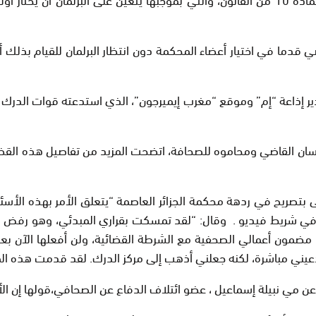
ما في اختيار أعضاء المحكمة دون انتظار البرلمان للقيام بذلك أول
ر إذاعة “إم” وموقع “مغرب إيميرجون”، الذي استدعته قوات الدرك أم
 إحسان القاضي ومحاموه للصحافة، اتضحت المزيد من تفاصيل هذه القض
ى بتصريح في ردهة محكمة الجزائر العاصمة “يتعلق الأمر بهذه الأ
ذلك في شريط فيديو . وقال: “لقد تمسكت بقراري المبدئي، وهو رفض
3 سنة من الممارسة المهنية، مضمون أعمالي الصحفية مع الشرطة القضائية، ولن أف
دعيني مباشرة، لكنه جعلني أذهب إلى مركز الدرك. لقد قدمت هذه ال
ي نبيلة إسماعيل ، عضو ائتلاف الدفاع عن الصحافي،قولها إن الأمر