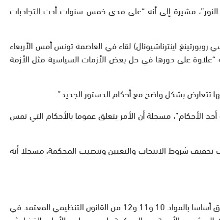
لنور”، مشيرة إلى أنه “على مدى خمس سنوات أدت التجادبات
 روبورتينغ اينترناشيونال) لقاء في العاصمة تونس أمس الأربعاء
 “علاوة على دورها في حل بعض الأزمات السياسية مثل الأزمة
نها تتعارض بشكل واضح مع أحكام الدستور الجديد”.
حد الأحكام”، مسجلة أن الأمر يتعلق عموما بالأحكام التي تمس
تخفيف شروط الانتخاب والتعيين وتنصيب المحكمة، مسجلا أنه
ونقلت الصحيفة عن منى كرايم، أستاذة القانون العام بكلية العلوم القانونية والسياسية والاجتماعية، قولها إن التعديلات المقترحة تتعلق أساسا بالمواد 10 و11 و12 من القانون التنظيمي المعتمد في
بها يتعين على البرلمان أن يختار أولا المرشحين الأربعة من المحكمة يليهم مجلس الأعلى للقضاء ثم