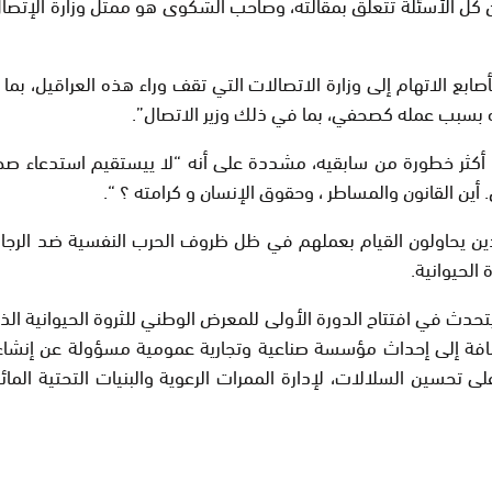
كل الأسئلة تتعلق بمقالته، وصاحب الشكوى هو ممثل وزارة الإتصال. 
الاتهام إلى وزارة الاتصالات التي تقف وراء هذه العراقيل، بما 
بسبب عمله كصحفي، بما في ذلك وزير الاتصال”.
اق أكثر خطورة من سابقيه، مشددة على أنه “لا ييستقيم استدعاء 
. أين القانون والمساطر ، وحقوق الإنسان و كرامته ؟ “.
ين يحاولون القيام بعملهم في ظل ظروف الحرب النفسية ضد الرجال ا
الحيوانية.
 الحيوانية بتمويل أولي قدره 8 مليارات ، بالإضافة إلى إحداث مؤسسة صناعية وتجارية عم
حسين السلالات، لإدارة الممرات الرعوية والبنيات التحتية المائ