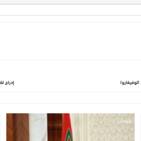
(لوفيغارو)
إدراج لق
منوعات