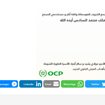
ssenger
LinkedIn
Email
WhatsApp
Twitter