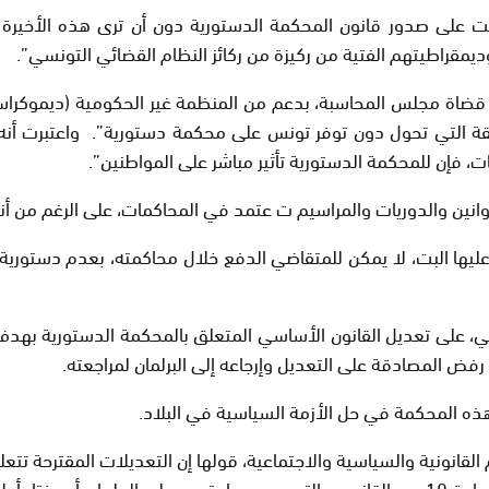
لى صدور قانون المحكمة الدستورية دون أن ترى هذه الأخيرة ا
وديمقراطيتهم الفتية من ركيزة من ركائز النظام القضائي التونسي”.
د قضاة مجلس المحاسبة، بدعم من المنظمة غير الحكومية (ديموكراسي
يقة التي تحول دون توفر تونس على محكمة دستورية”. واعتبرت أنه
ت، فإن للمحكمة الدستورية تأثير مباشر على المواطنين”.
وانين والدوريات والمراسيم ت عتمد في المحاكمات، على الرغم من أ
ها البت، لا يمكن للمتقاضي الدفع خلال محاكمته، بعدم دستورية أ
على تعديل القانون الأساسي المتعلق بالمحكمة الدستورية بهدف 
رفض المصادقة على التعديل وإرجاعه إلى البرلمان لمراجعته.
ذه المحكمة في حل الأزمة السياسية في البلاد.
2015 ، وتنص على إلغاء قاعدة التسلسل المنصوص عليها في المادة 10 من القانون، والتي بموج