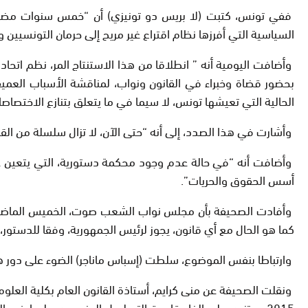
ففي تونس، كتبت (لا بريس دو تونيزي) أن “خمس سنوات مضت ع
السياسية التي أفرزها نظام اقتراع غير مريح إلى حرمان التونسيين 
وأضافت اليومية أنه ” انطلاقا من هذا الاستنتاج المر، نظم اتحا
بحضور قضاة وخبراء في القانون ونواب، لمناقشة الأسباب العم
الحالية التي تعيشها تونس، لا سيما في ما يتعلق بتنازع الاختصاصا
وأشارت في هذا الصدد، إلى أنه “حتى الآن، لا تزال سلسلة من الق
وأضافت أنه “في حالة عدم وجود محكمة دستورية، التي يتعين علي
أسس الحقوق والحريات”.
وأفادت الصحيفة بأن مجلس نواب الشعب صوت، الخميس الماضي، 
كما هو الحال مع أي قانون، يجوز لرئيس الجمهورية، وفقا للدستور، 
وارتباطا بنفس الموضوع، سلطت (إسباس ماناجر) الضوء على دور ه