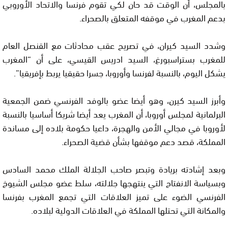
بالمجلس، أن الوقت قد حان لكي تقوم فرنسا والاتحاد الأوروبي
بدعم المغرب في موقفه المتعلق بالصحراء.
وشدد السيد كيران، في تصريح عقب محادثات مع القنصل العام
للمغرب بستراسبورغ، السيد ادريس القيسي، على أن “المغرب
يشكل اليوم، بالنسبة لفرنسا وأوروبا، جسرا حقيقيا يربط بإفريقيا”.
وأبرز السيد كيرن، وهو أيضا عضو بالوفد الفرنسي ضمن الجمعية
البرلمانية لمجلس أوروبا، أن المغرب يعد أيضا شريكا أساسيا بالنسبة
لأوروبا في مجالي الأمن والهجرة، داعيا حكومة بلاده إلى مساندة
المملكة، قصد دعم موقفها بشأن قضية الصحراء.
وبعد إشادته بريادة وتبصر صاحب الجلالة الملك محمد السادس
وبسياسة الانفتاح التي ينتهجها جلالته، سلط عضو مجلس الشيوخ
الفرنسي الضوء على تميز العلاقات التي تجمع المغرب بفرنسا
والمكانة التي تحتلها المملكة في العلاقات الدولية لبلاده.