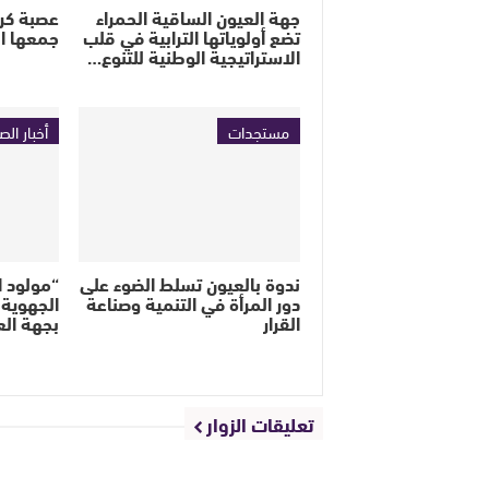
جهة العيون الساقية الحمراء
عصبة كرة
تضع أولوياتها الترابية في قلب
جمعها ال
الاستراتيجية الوطنية للتنوع…
مستجدات
أخبار الص
ندوة بالعيون تسلط الضوء على
“مولود ال
دور المرأة في التنمية وصناعة
الجهوية 
القرار
بجهة ال
تعليقات الزوار