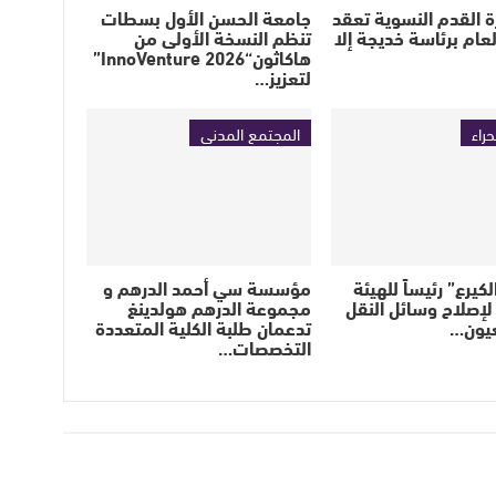
 القدم النسوية تعقد
جامعة الحسن الأول بسطات
عام برئاسة خديجة إلا
تنظم النسخة الأولى من
هاكاثون“InnoVenture 2026”
لتعزيز…
حراء
المجتمع المدني
كيرع” رئيساً للهيئة
مؤسسة سي أحمد الدرهم و
لإصلاح وسائل النقل
مجموعة الدرهم هولدينغ
عيون…
تدعمان طلبة الكلية المتعددة
التخصصات…