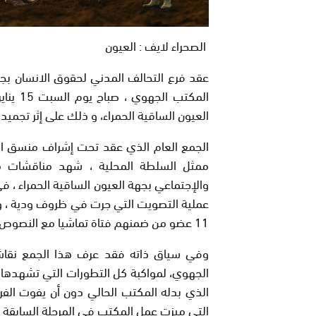
الصحراء لايف : العيون
عقد فرع التحالف المدني لحقوق الانسان بجهة
العيون الساقية الحمراء، و ذلك على إثر تجمي
الجمع العام الذي عقد تحت إشراف منسق ال
ممثل السلطة المحلية ، شهد مناقشات م
والإجتماعي بجهة العيون الساقية الحمراء ، في
عملية التصويت التي جرت في ظروف ودية ، 
11 عضو من ضمنهم فتاة تماشيا مع النصوص القانونية والتنظيمية للتحالف .
وفي سياق ذاته فقد عرف هذا الجمع نقاشا
الجهوي، لمواكبة كل التطورات التي تشهدها ال
الذي بدله المكتب الحالي دون أن يفوت الف
التي ميزت عمل المكتب في المرحلة السابقة .