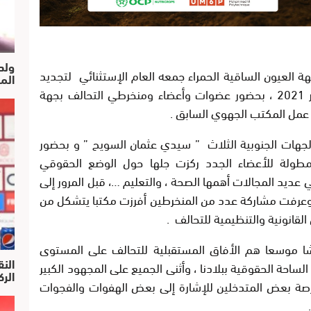
ولد
 العيون الساقية الحمراء جمعه العام الإستثنائي لتجديد
الم
المكتب الجهوي ، صباح يوم السبت 15 يناير 2021 ، بحضور عضوات وأعضاء ومنخرطي التحالف بجهة
د عمل المكتب الجهوي السابق .
جهات الجنوبية الثلاث ” سيدي عثمان السويح ” و بحضور
طولة للأعضاء الجدد ركزت جلها حول الوضع الحقوقي
 عديد المجالات أهمها الصحة ، والتعليم …، قبل المرور إلى
وعرفت مشاركة عدد من المنخرطين أفرزت مكتبا يتشكل من
 موسعا هم الأفاق المستقبلية للتحالف على المستوى
النق
ساحة الحقوقية ببلادنا ، وأثنى الجميع على المجهود الكبير
الركرا
رصة بعض المتدخلين للإشارة إلى بعض الهفوات والفجوات