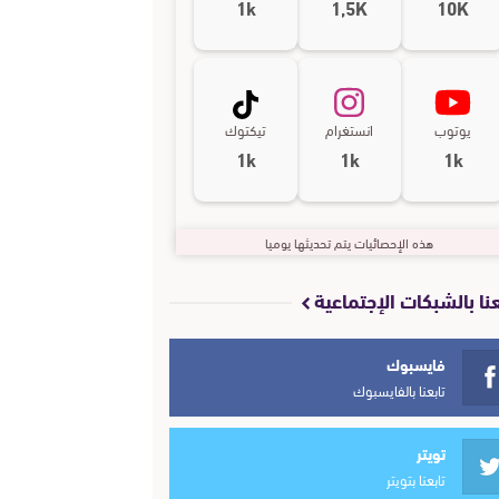
1k
1,5K
10K
يوتوب
انستغرام
تيكتوك
1k
1k
1k
هذه الإحصائيات يتم تحديثها يوميا
عنا بالشبكات الإجتماعية
فايسبوك
تابعنا بالفايسبوك
تويتر
تابعنا بتويتر