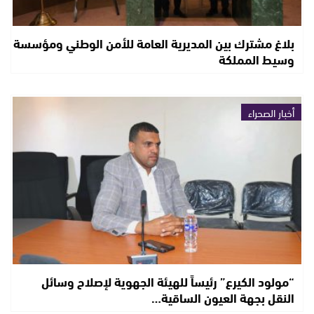
بلاغ مشترك بين المديرية العامة للأمن الوطني ومؤسسة
وسيط المملكة
أخبار الصحراء
“مولود الكيرع” رئيساً للهيئة الجهوية لإصلاح وسائل
النقل بجهة العيون الساقية…