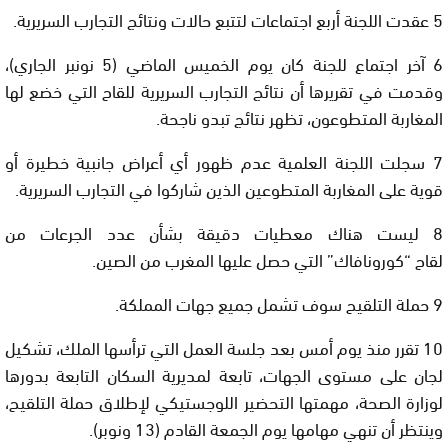
5 عقدت اللجنة أربع اجتماعات لتتبع حالات ونتائج التجارب السريرية.
6 آخر اجتماع للجنة كان يوم الخميس الماضي (5 نونبر الجاري)،
وقدمت في تقريرها أن نتائج التجارب السريرية للقاح التي خضع لها
المغاربة المتطوعون، تظهر نتائج تبدو ناجحة.
7 سجلت اللجنة العلمية عدم ظهور أي أعراض جانبية خطيرة أو
قوية على المغاربة المتطوعين الذين شاركوا في التجارب السريرية.
8 ليست هناك معطيات دقيقة بشأن عدد الجرعات من
لقاح “كورونافاك” التي حصل عليها المغرب من الصين.
9 حملة التلقيح سوف تشمل جميع جهات المملكة.
10 تقرر منذ يوم أمس بعد جلسة العمل التي ترأسها الملك، تشكيل
لجان على مستوى الجهات، تابعة لمديرية السكان التابعة بدورها
لوزارة الصحة، مهمتها التحضير اللوجستيكي لإطلاق حملة التلقيح،
وينتظر أن تنهي مهامها يوم الجمعة القادم (13 ونوبر).