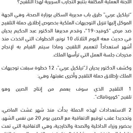
اللجنة العملية المكلفة بتتبع التجارب السريرية لهذا التلقيح؟
“تيلكيل عربي” طرق باب مديرية السكان بوزارة الصحة، وهي الجهة
الموكل إليها تنزيل التوجيهات الملكية بخصوص إطلاق حملة التلقيح
ضد مرض “كوفيد-19″، وقدم مديرها الدكتور عبد الحكيم يحيان
في حديث معه اليوم الثلاثاء 10 نونبر، الخطوات التي اتخذت منذ
أشهر استعداداً لتعميم التلقيح، وماذا سيتم القيام به لإنجاح
مخرجات جلسة العمل التي ترأسها الملك.
وكشف الدكتور يحيان لـ”تيلكيل عربي”، 12 خطوة سبقت توجيهات
الملك بإطلاق حملة التلقيح وأخرى عقبتها، وهي:
1 التلقيح الذي سوف يعمم من إنتاج الصين وهو
تلقيح “كورونافاك”.
2 الاستعدادات لهذه الحملة بدأت منذ شهر غشت الماضي،
وتحديدا عقب توقيع الاتفاقية مع الصين يوم 20 من نفس الشهر،
بحضور وزراء الداخلية والصحة والخارجية، وهي الاتفاقية التي تمت