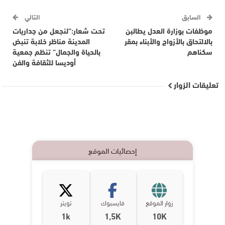
السابق
التالي
موظفات بوزارة العدل يطالبن
تحت شعار:”لنجعل من جداريات
بالالتحاق بالأزواج والأبناء بمقر
المدينة مناظر خلابة تنبض
سكناهم
بالحياة والجمال” تنظم جمعية
أوديسا للثقافة والفن
تعليقات الزوار
إحصائيات الموقع
زوار الموقع
فايسبوك
تويتر
1k
1,5K
10K