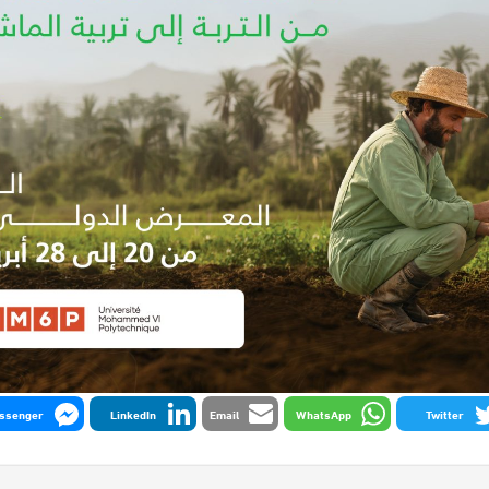
ssenger
LinkedIn
Email
WhatsApp
Twitter