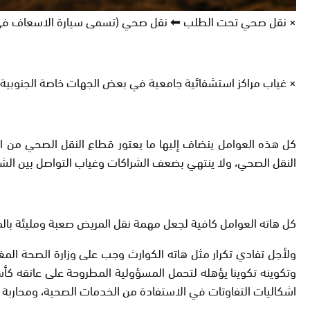
× نقل صحي تحت الطلب ⬅ نقل صحي (تسمى سيارة الاسعاف في ه
× غياب مراكز استشفائية جامعية في بعض الجهات خاصة الجنوبي
كل هذه العوامل ينضاف إليها ما يعتور قطاع النقل الصحي من ا
النقل الصحي، ولا ينتهي بضعف الشراكات وغياب التواصل بين الشر
كل هاته العوامل كافية لجعل مهمة نقل المريض صعبة ومليئة بالمخ
ولأجل تفادي تكرار مثل هاته الكوارث وجب على وزارة الصحة المغر
وتكوينه تكوينا يؤهله لتحمل المسؤولية المطروحة على عاتقه كأ
اشكاليات التفاوتات في الاستفادة من الخدمات الصحية، ومحاربة ا