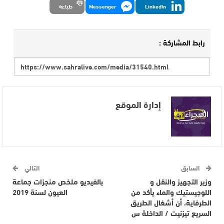
LinkedIn
Messenger
طباعة
رابط المشاركة :
إدارة الموقع
السابق
التالي
وزير التجهيز والنقل و
بالفيديو ملخص منجزات جماعة
اللوجيستيك والماء يأكد من
العيون لسنة 2019
الطرفاية، أن أشغال الطريق
السريع تيزنيت / الداخلة س