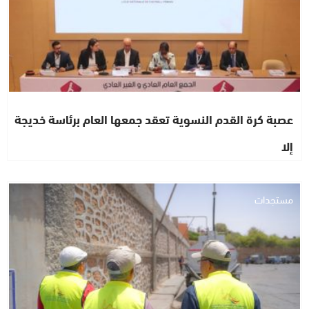
عصبة كرة القدم النسوية تعقد جمعها العام برئاسة خديجة
إلا
مستجدات