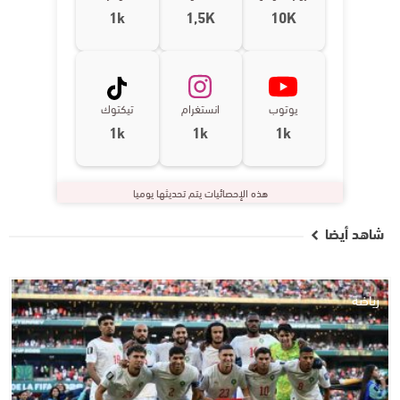
1k
1,5K
10K
يوتوب
انستغرام
تيكتوك
1k
1k
1k
هذه الإحصائيات يتم تحديثها يوميا
شاهد أيضا
رياضة