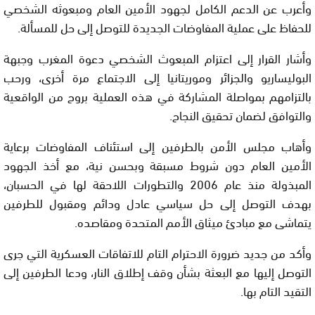
وأعرب عن الدعم الكامل لجهود الأمين العام ومبعوثه الشخصي
للحفاظ على عملية المفاوضات الجديدة للتوصل إلى حل للمسألة.
وأشار القرار إلى اعتزام المبعوث الشخصي دعوة المغرب وجبهة
البوليساريو والجزائر وموريتانيا إلى الاجتماع مرة أخرى، ورحب
بالتزامهم بمواصلة المشاركة في هذه العملية بروح من الواقعية
والتوافق لضمان تحقيق النجاح.
وأهاب مجلس الأمن بالطرفين إلى استئناف المفاوضات برعاية
الأمين العام دون شروط مسبقة وبحسن نية، مع أخذ الجهود
المبذولة منذ عام 2006 والتطورات اللاحقة لها في الحسبان،
بهدف التوصل إلى حل سياسي عادل ودائم ومقبول للطرفين
يتماشى مع مبادئ ميثاق الأمم المتحدة ومقاصده.
وأكد من جديد ضرورة الاحترام التام للاتفاقات العسكرية التي جرى
التوصل إليها مع البعثة بشأن وقف إطلاق النار، ودعا الطرفين إلى
التقيد التام بها.