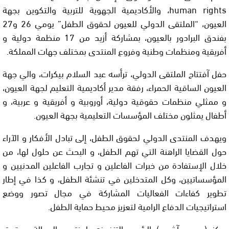
human rights، والأكاديمية الجهوية للتربية والتكوين بجهة
العيون، “الملتقى الدولي للعيون لحقوق الطفل” يومي 26 و27
بفندق البرادور بالعيون، بمشاركة أزيد من 17 منظمة دولية و
أفريقية ومنظمات وطنية وفروع المنتدى بمختلف جهات المملكة.
حفل آفتتاح الملتقى الدولي، ترأسه عبد السلام بيكرات، والي جهة
العيون الساقية الحمراء، رفقة مدير أكاديمية التعليم لجهة العيون،
و ممثلي منظمات حقوقية دولية، أوروبية و أفريقية و عربية، و
أطفال يمثلون مختلف المؤسسات التعليمية بجهة العيون.
ويهدف المنتدى الدولي لحقوق الطفل، إلى تبادل الأفكار و الآراء
حول القضايا الراهنة التي تهم الطفل، و البحث عن حلول لها، من
خلال الإستفادة من خبرات الفاعلين و تجارب الفاعلين المدنيين و
المؤسساتيين، وكل المتدخلين في تنشئة الطفل، و كذا في إطار
تطوير كفاءات الفعاليات المشاركة في مجال تصور ووضع
استراتيجيات الدفاع الرامية لتعزيز محيط حماية الطفل.
وركز (سعيد آشمير) الرئيس التنفيذي لمنتدى العدالة وحقوق