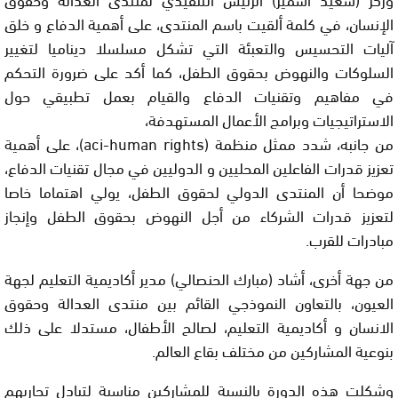
الإنسان، في كلمة ألقيت باسم المنتدى، على أهمية الدفاع و خلق
آليات التحسيس والتعبئة التي تشكل مسلسلا ديناميا لتغيير
السلوكات والنهوض بحقوق الطفل، كما أكد على ضرورة التحكم
في مفاهيم وتقنيات الدفاع والقيام بعمل تطبيقي حول
الاستراتيجيات وبرامج الأعمال المستهدفة،
من جانبه، شدد ممثل منظمة (aci-human rights)، على أهمية
تعزيز قدرات الفاعلين المحليين و الدوليين في مجال تقنيات الدفاع،
موضحا أن المنتدى الدولي لحقوق الطفل، يولي اهتماما خاصا
لتعزيز قدرات الشركاء من أجل النهوض بحقوق الطفل وإنجاز
مبادرات للقرب.
من جهة أخرى، أشاد (مبارك الحنصالي) مدير أكاديمية التعليم لجهة
العيون، بالتعاون النموذجي القائم بين منتدى العدالة وحقوق
الانسان و أكاديمية التعليم، لصالح الأطفال، مستدلا على ذلك
بنوعية المشاركين من مختلف بقاع العالم.
وشكلت هذه الدورة بالنسبة للمشاركين مناسبة لتبادل تجاربهم