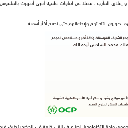
 و إغلاق المآرب ، فضلا عن انتاجات علمية أخرى أظهرت بالملموس 
م يطورون انتاجاتهم وإبداعاتهم حتى تصبح أكثر أهمية.
ي مادة التكنولوجيا الصناعية ، القي كلمة في الحضور تطرق فيها ل