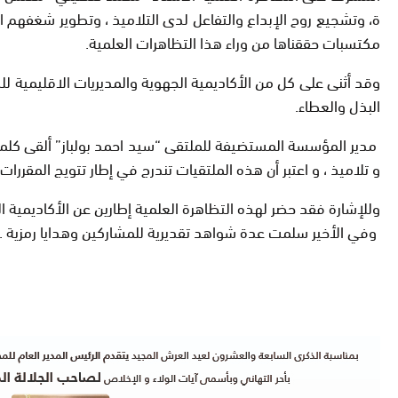
ة، وتشجيع روح الإبداع والتفاعل لدى التلاميذ ، وتطوير شغفهم ا
مكتسبات حققناها من وراء هذا التظاهرات العلمية.
وقد أثنى على كل من الأكاديمية الجهوية والمديريات الاقليمية للس
البذل والعطاء.
مدير المؤسسة المستضيفة للملتقى “سيد احمد بولباز” ألقى كلمة
و تلاميذ ، و اعتبر أن هذه الملتقيات تندرج في إطار تتويج المقررا
وللإشارة فقد حضر لهذه التظاهرة العلمية 
وفي الأخير سلمت عدة شواهد تقديرية للمشاركين وهدايا رمزية 