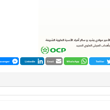
ssenger
LinkedIn
Email
WhatsApp
Twitter