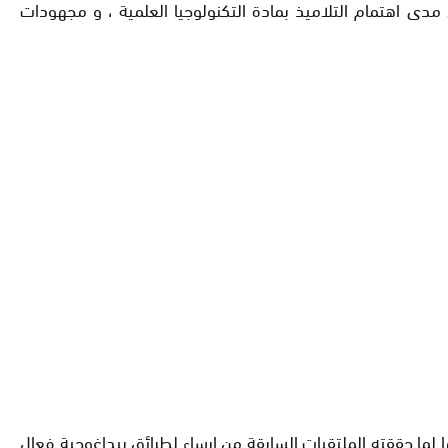
مدى اهتمام التلاميذ بمادة التكنولوجيا العلمية ، و مجهودات
ما حققته الملتقيات السابقة من إرساء لطرائق بيداغوجية فعال