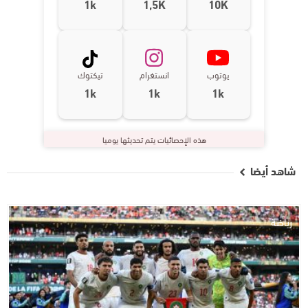
1k
1,5K
10K
يوتوب
انستغرام
تيكتوك
1k
1k
1k
هذه الإحصائيات يتم تحديثها يوميا
شاهد أيضا
رياضة