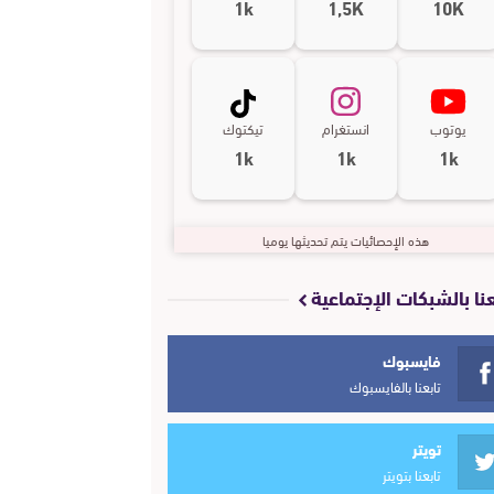
1k
1,5K
10K
يوتوب
انستغرام
تيكتوك
1k
1k
1k
هذه الإحصائيات يتم تحديثها يوميا
عنا بالشبكات الإجتماعية
فايسبوك
تابعنا بالفايسبوك
تويتر
تابعنا بتويتر