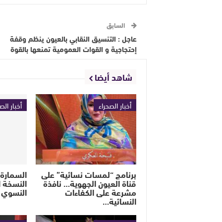
السابق
عاجل : التنسيق النقابي بالعيون ينظم وقفة
إحتجاجية و القوات العمومية تمنعها بالقوة
شاهد أيضا
أخبار الصحراء
أخبار الص
برنامج “لمسات نسائية” على
السمارة
قناة العيون الجهوية… نافذة
النسخة 
مشرعة على الكفاءات
النسوي 
النسائية…