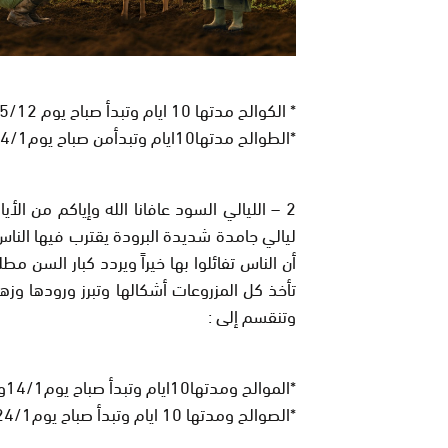
* الكوالح مدتها 10 ايام وتبدأ صباح يوم 25/12 وتنتهى يوم 3/1
*الطوالح مدتها10ايام وتبدأمن صباح يوم4/1وتنتهى مساء يوم 13/1
2
– الليالي السود عافانا الله وإياكم من الأ
ليالي جامدة شديدة البرودة يقترب فيها الناس 
أن الناس تفائلوا بها خيراً ويردد كبار السن م
تأخذ كل المزروعات أشكالها وتبرز ورودها وز
وتنقسم إلى :
*الموالح ومدتها10ايام وتبدأ صباح يوم14/1وتنتهى مساء يوم 23/1
*الصوالح ومدتها 10 ايام وتبدأ صباح يوم24/1وتنتهى مساء يوم2/2