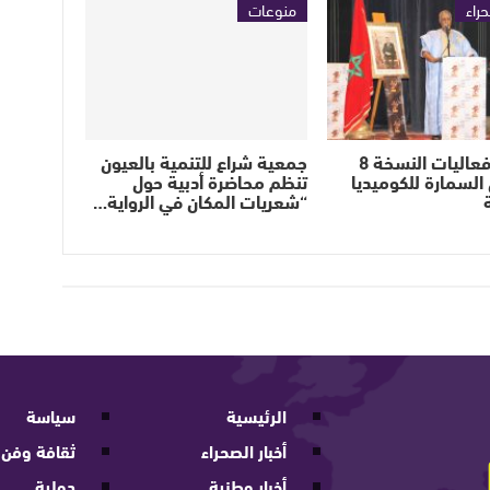
حراء
منوعات
انطلاق فعاليات النسخة 8
جمعية شراع للتنمية بالعيون
السمارة للكوميديا
تنظم محاضرة أدبية حول
“شعريات المكان في الرواية…
الرئيسية
سياسة
أخبار الصحراء
ثقافة وفن
أخبار وطنية
دولية