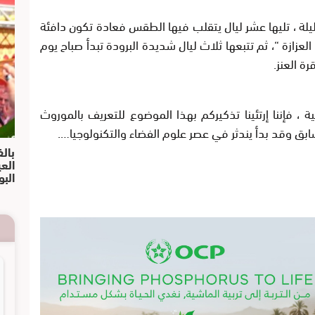
ذلك يكون مجموع ليالي الشتاء البارده 40 ليلة ، تليها عشر ليال يتقلب فيها الطقس فعادة تكون دافئة
عزازة “، ثم تتبعها ثلاث ليال شديدة البرودة تبدأ صباح يوم
ة ، فإننا إرتئينا تذكيركم بهذا الموضوع للتعريف بالموروث
ق وقد بدأ يندثر في عصر علوم الفضاء والتكنولوجيا….
بالف
الع
البو