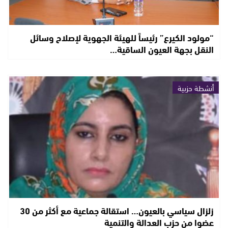
“مولود الكيرع” رئيساً للهيئة الجهوية لإصلاح وسائل
النقل بجهة العيون الساقية…
أنشطة حزبية
زلزال سياسي بالعيون… استقالة جماعية مع أكثر من 30
عضوا من حزب العدالة والتنمية