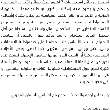
استخلاص نتائج استحقاقات 7 أكتوبر حيث يسائل الأحزاب السياسية
وبإلحاح و يطرح معه إشكالات كبرى ترتبط بواقعها : كالهوية
الحزبية و الانخراط و إنتاج النخب السياسية ..و يطرح بشدة إشكالية
الديمقراطية بالمغرب مع تدني قيم المواطنة و تزايد مستوى
الفساد الانتخابي حيث استعمال المال واستغلال السلطة من أجل
تحصيل النتائج المتوخاة ,و مما يتأكد معه باليقين أن صناديق
الاقتراع ليست بالأساس دليلا قطعيا على ديمقراطية الانتخابات
وعلى نضج ووعي المواطن المغربي كما تدعي بعض الأحزاب
السياسية ..كما أن النخب التي أفرزتها صناديق الإقتراع ليست هي
بحق من يمثل الفئة الناخبة بالمغرب وباسثناءات نادرة .وتظل أسئلة
كثيرة تطرح حول الديمقراطية باعتبرها ثقافة و سلوك إجتماعي و
هي بهذا المفهوم الكوني بعيدة كل البعد عن نسختها الممسوخة
في مغربنا الحبيب ….
و للتحليل أوجه وللحديث شجون مع احترامي للبرلمان المغربي
بشرى عبدالدائم