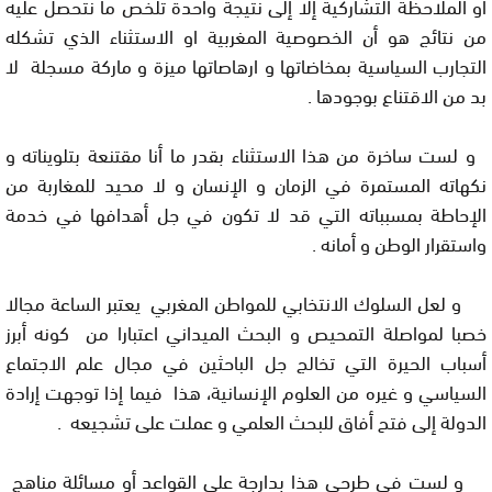
أو الملاحظة التشاركية إلا إلى نتيجة واحدة تلخص ما نتحصل عليه
من نتائج هو أن الخصوصية المغربية او الاستثناء الذي تشكله
التجارب السياسية بمخاضاتها و ارهاصاتها ميزة و ماركة مسجلة لا
بد من الاقتناع بوجودها .
و لست ساخرة من هذا الاستثناء بقدر ما أنا مقتنعة بتلويناته و
نكهاته المستمرة في الزمان و الإنسان و لا محيد للمغاربة من
الإحاطة بمسبباته التي قد لا تكون في جل أهدافها في خدمة
واستقرار الوطن و أمانه .
و لعل السلوك الانتخابي للمواطن المغربي يعتبر الساعة مجالا
خصبا لمواصلة التمحيص و البحث الميداني اعتبارا من كونه أبرز
أسباب الحيرة التي تخالج جل الباحثين في مجال علم الاجتماع
السياسي و غيره من العلوم الإنسانية، هذا فيما إذا توجهت إرادة
الدولة إلى فتح أفاق للبحث العلمي و عملت على تشجيعه .
و لست في طرحي هذا بدارجة على القواعد أو مسائلة مناهج