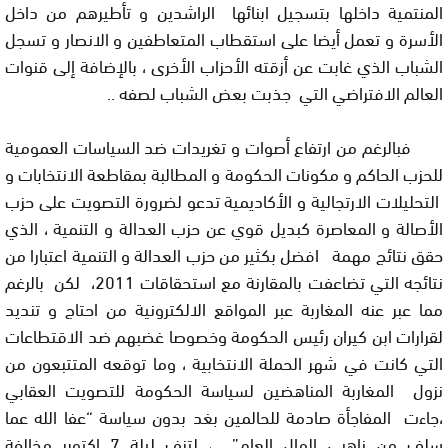
المنتمية داخلها بتسجيل ابنائها الراشدين و تأطيرهم من داخل
الأسرة و تعمل أيضا على استقطاب المتعاطفين و الانصار و تسجل
الشباب الذي غابت عن أزقته الأحزاب الأخرى ، بالإضافة إلى قنوات
العالم الافتراضي التي جذبت بعض الشباب لصفه ..
فبالرغم من ارتفاع أصوات و تغريدات ضد السياسات العمومية
للحزب الحاكم و مكونات الحكومة و المطالبة بمقاطعة الانتخابات و
التحليلات الارتجالية و الأكاديمية تدعو لضرورة التصويت على حزب
الأصالة و المعاصرة كبديل قوي عن حزب العدالة و التنمية ، الذي
حقق نتائج مهمة افضل بكثير من حزب العدالة و التنمية اعتبارا من
نتائجه التي تضاعفت بالمقارنة مع استحقاقات 2011، لكن بالرغم
مما عبر عنه المغاربة عبر المواقع الالكترونية من احتاج و تنديد
لقرارات ابن كيران رئيس الحكومة وخصوصا غضبهم ضد الاقتطاعات
التي كانت في شهر الحملة الانتخابية ، وما توقعه المتتبعون من
نزول المغاربة المناهضين لسياسة الحكومة للتصويت العقابي
،جاءت المفاجأة صادمة للحالمين بغد بدون سياسة “عفا الله عما
سلف من ناهبي المال العام” ، لتزف ليلة 7 اكتوبر مخالفة