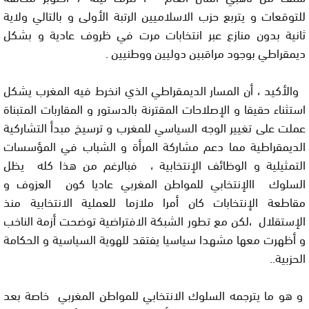
للتوقعات و يتربع حزب الاسلاميين الرتبة الأولى و بالتالي ولاية
ثانية بدون منازع عبر انتخابات مرت في ظروف عادية و بشكل
ديمقراطي بوجود مراقبين دوليين ووطنيين .
والأكيد ، أن المسار الديمقراطي الذي انخرط فيه المغرب يشكل
استثناء حقيقا و الإصلاحات المقترنة بالدستور و المقاربات المتبناة
عملت على تغيير الوجه السياسي للمغرب و ترسيخ مبدأ التشاركية
الديمقراطية مما دعم مشاركة المرأة و الشباب في المؤسسات
التمثيلية و الوظائف الإنتخابية ، فبالرغم من هذا كله يظل
السلوك االإنتخابي للمواطن المغربي عاديا كون العزوف و
مقاطعة الإنتخابات كان أمرا ملازما للعملية الانتخابية منذ
الإستقلال ،لكن مع تطور الشبكة الافتراضية توضحت أزمة الناخب
و أظهرت معها مشهدا سياسيا يفتقد للهوية السياسية و الحكامة
الحزبية..
و هو ما يترجمه السلوك الانتخابي للمواطن المغربي خاصة بعد