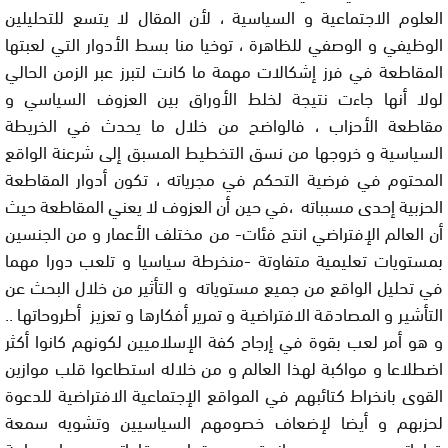
العلوم الاجتماعية و السياسية ، لأن المقال لا يتسع للتحليلين
الوظيفي و الوصفي للظاهرة ، توخيا منا بسط الأدوار التي لعبتها
المقاطعة في فرز إشكالات مهمة ما كانت لتبرز عبر الزمن الحالي
لولا أنها جاءت نتيجة لخلط الأوراق بين العزوف السياسي و
مقاطعة الأحزاب ، فالواضح من خلال ما يحدث في الخريطة
السياسية و خروجها من نسق التخطيط المسبق إلى شرعنة الواقع
المحتوم في فرضية التحكم في مجرياته ، تكون أدوار المقاطعة
الحزبية إحدى مسبباته ،في حين أن العزوف لا يعني المقاطعة حيث
أن العالم الإفتراضي انتج فئات- من مختلف الأعمار و من الجنسين
بمستويات تعليمية متفاوتة -منخرطة سياسيا و تلعب دورا مهما
في تحليل الواقع من جميع مستوياته و التأثير من خلال البحث عن
التأشير و المصادقة الافتراضية و تمرير أفكارها و تعزيز أطروحاتها ..
و هو أمر لعب بقوة في إرجاح كفة الإسلاميين لكونهم كانوا أكثر
اضطلاعا و مواكبة لهذا العالم و من خلاله استطاعوا قلب موازين
القوى بانخراط كتائبهم في المواقع الإجتماعية الافتراضية للدعوة
لحزبهم و أيضا لإضعاف خصومهم السياسيين وتشويه سمعة
قياداتهم و دعم و مساندة من سقط من قاداتهم مهما جسامة