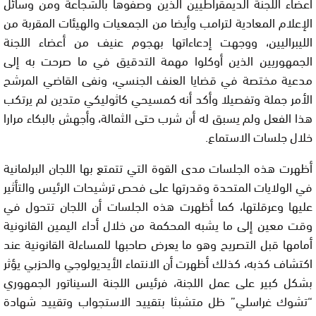
أعضاء اللجنة الديمقراطيين الذين وصفوها بالشجاعة ومن وسائل
الإعلام المعادية لترامب وأيضا من الجمعيات والهيئات المقربة من
الليبراليين، ووجهت إدعاءاتها بهجوم عنيف من أعضاء اللجنة
الجمهوريين الذين أوكلوا مهمة التدقيق في ما صرحت به إلى
مدعية مختصة في قضايا العنف الجنسي، ونفى القاضي المرشح
الأمر جملة وتفصيلا وأكد أنه كمسيحي كاثوليكي متدين لم يرتكب
هذا الفعل ولم يسبق له أن شرب حتى الثمالة، وأجهش بالبكاء مرارا
خلال جلسات الاستماع.
أظهرت هذه الجلسات مدى القوة التي تتمتع بها اللجان البرلمانية
في الولايات المتحدة وقدرتها على فحص ترشيحات الرئيس والتأثير
عليها وعرقلتها، كما أظهرت هذه الجلسات أن اللجان تتحول في
وقت معين إلى ما يشبه المحكمة من خلال أداء اليمين القانونية
أمامها قبل التصريح وهو ما يعرض صاحبها للمساءلة القانونية عند
اكتشاف كذبه، كذلك أظهرت أن الانتماء الأيديولوجي والحزبي يؤثر
بشكل كبير على عمل اللجنة، فرئيس اللجنة السيناتور الجمهوري
“تشوك غراسلي” ظل متشبثا بتقييد الاستجواب وتقييد شهادة