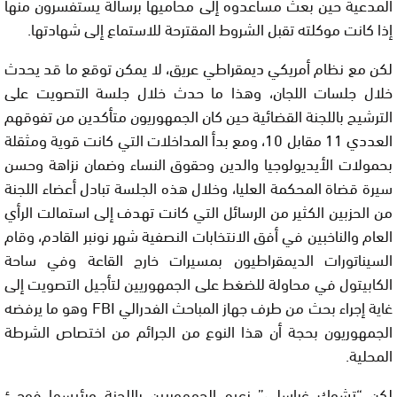
المدعية حين بعث مساعدوه إلى محاميها برسالة يستفسرون منها
إذا كانت موكلته تقبل الشروط المقترحة للاستماع إلى شهادتها.
لكن مع نظام أمريكي ديمقراطي عريق، لا يمكن توقع ما قد يحدث
خلال جلسات اللجان، وهذا ما حدث خلال جلسة التصويت على
الترشيح باللجنة القضائية حين كان الجمهوريون متأكدين من تفوقهم
العددي 11 مقابل 10، ومع بدأ المداخلات التي كانت قوية ومثقلة
بحمولات الأيديولوجيا والدين وحقوق النساء وضمان نزاهة وحسن
سيرة قضاة المحكمة العليا، وخلال هذه الجلسة تبادل أعضاء اللجنة
من الحزبين الكثير من الرسائل التي كانت تهدف إلى استمالت الرأي
العام والناخبين في أفق الانتخابات النصفية شهر نونبر القادم، وقام
السيناتورات الديمقراطيون بمسيرات خارج القاعة وفي ساحة
الكابيتول في محاولة للضغط على الجمهوريين لتأجيل التصويت إلى
غاية إجراء بحث من طرف جهاز المباحث الفدرالي FBI وهو ما يرفضه
الجمهوريون بحجة أن هذا النوع من الجرائم من اختصاص الشرطة
المحلية.
لكن “تشوك غراسلي” زعيم الجمهوريين باللجنة ورئيسها فوجئ