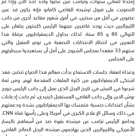
إمتدتا لثماني سنوات، وترامب عين عضوا واحد لحد الآن وإذا تم
التصويت على قبول ترشيحه للقاضي كافانو فإنه يكون قد عين
عضوين في أقل من سنتين، في أفق شغور مقاعد أخرى من جانب
الليبراليين حيث يوجد قاضيين عينهما الرئيس كلينتون يبلغان على
التوالي 80 و 85 سنة، لذلك يحاول الديمقراطيون عرقلة هذا
التعيين في انتظار الانتخابات النصفية في نونبر المقبل والتي
ستهم 33 مقعدا بمجلس الشيوخ على أمل أن يستعيدوا سيطرتهم
على المجلس.
وغداة انعقاد جلسات الاستماع بدأت معالم هذا الصراع تتضح، فقد
اشتكى الديمقراطيون من كثرة الملفات المقدمة لهم، ومن ثمة
شرعوا في النبش في تاريخ الرجل الذي عمل إلى جانب الرئيس جورج
بوش الابن وإلى جانب القاضي المستقيل كينيدي، ثم جاءت إدعاءات
بشأن اعتداءات جنسية فتمسك بها الديمقراطيون بشدة ودعمتهم
في ذلك وسائل الإعلام الكبرى في أمريكا وعلى رأسها قناة CNN،
ودافع الرئيس ترامب عن مرشحه بقوة ضد من أسماهم باليسار
الأمريكي والليبراليين الذين يهاجمون مرشحه الرجل الصالح القاضي