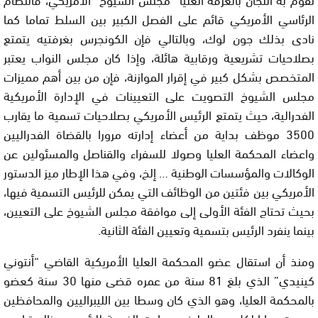
الرئاسي الأمريكي قائم على الفصل الكبير بين السلط تماما كما
نادى بذلك جون لوك، وبالتالي فإن الكونجرس بغرفتيه يتمتع
بصلاحيات تشريعية ورقابية هائلة، وإذا كان مجلس النواب يعتبر
المتخصص بشكل كبير في إقرار الموازنة، فإن من بين أهم مميزات
مجلس الشيوخ التصويت على التعيينات في الإدارة الأمريكية
الفدرالية، حيث يتمتع الرئيس الأمريكي بصلاحيات تسمية ما يقارب
3500 موظف بداية من أعضاء إدارته مرورا بالقضاة الفدراليين
واعضاء المحكمة العليا وصولا للسفراء والقناصل والمسئولين عن
الوكالات والمؤسسات الوطنية … إلخ، وفي هذا الإطار ميز الدستور
الأمريكي بين فئتين من الوظائف التي يمكن للرئيس التسمية فيها،
بحيث تحتاج الفئة الأولى إلى موافقة مجلس الشيوخ على التعيين،
بينما ينفرد الرئيس بتسمية وتعيين الفئة الثانية.
ومنذ أن استقال عضو المحكمة العليا الأمريكية القاضي “أنتوني
كينيدي” الذي بلغ 81 سنة من عمره قضى منها 30 سنة كعضو
بالمحكمة العليا، وهو الذي كان وسطا بين الليبراليين والمحافظين
وصوت مرارا لكل من الطرفين، جاءت الفرصة للرئيس دونالد ترامب