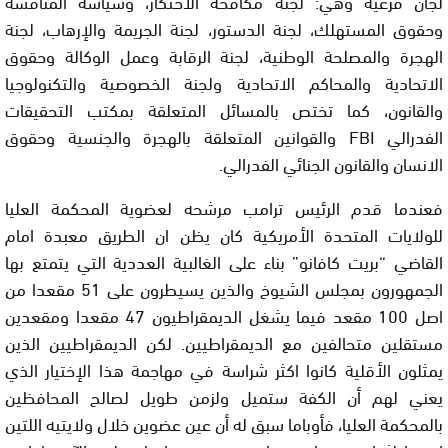
لجان فرعية وهي: لجنة مكافحة الاحتكار، وسياسة المنافسة
وحقوق المستهلك، لجنة الدستور، لجنة الجريمة والإرهاب، لجنة
الهجرة والمصلحة الوطنية، لجنة الرقابة وعمل الوكالة وحقوق
الاتحادية والمحاكم الاتحادية ولجنة الخصوصية والتكنولوجيا
والقانون، كما تختص بالمسائل المتعلقة بمكتب التحقيقات
الفدرالي FBI والقوانين المتعلقة بالهجرة والجنسية وحقوق
الانسان والقانون الجنائي الفدرالي.
فعندما قدم الرئيس ترامب مرشحه لعضوية المحكمة العليا
للولايات المتحدة الأمريكية كان يظن ان الطريق معبدة امام
القاضي “بريت كافانو” بناء على الغالبية العددية التي يتمتع بها
الجمهورون بمجلس الشيوخ والذين يسيطرون على 51 مقعدا من
اصل 100 مقعد فيما يشغل الديمقراطيون 47 مقعدا ومقعدين
مستقلين متحالفين مع الديمقراطيين. لكن الديمقراطيين الذين
يمثلون الأقلية كانوا اكثر شراسة في مهاجمة هذا الإختيار الذي
يعني لهم أن الكفة ستميل ولزمن طويل لصالح المحافظين
بالمحكمة العليا، فأوباما سبق له أن عين عضوين خلال ولايتيه اللتين