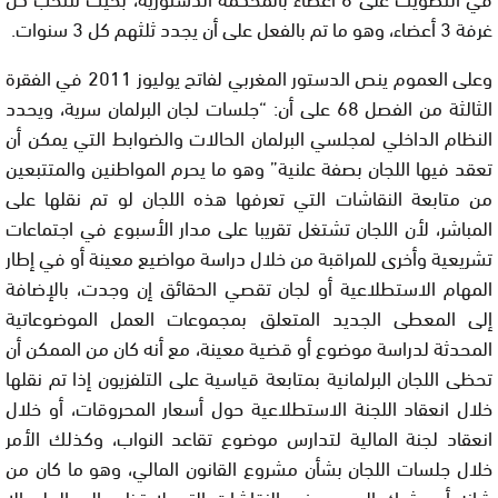
غرفة 3 أعضاء، وهو ما تم بالفعل على أن يجدد ثلثهم كل 3 سنوات.
وعلى العموم ينص الدستور المغربي لفاتح يوليوز 2011 في الفقرة
الثالثة من الفصل 68 على أن: “جلسات لجان البرلمان سرية، ويحدد
النظام الداخلي لمجلسي البرلمان الحالات والضوابط التي يمكن أن
تعقد فيها اللجان بصفة علنية” وهو ما يحرم المواطنين والمتتبعين
من متابعة النقاشات التي تعرفها هذه اللجان لو تم نقلها على
المباشر، لأن اللجان تشتغل تقريبا على مدار الأسبوع في اجتماعات
تشريعية وأخرى للمراقبة من خلال دراسة مواضيع معينة أو في إطار
المهام الاستطلاعية أو لجان تقصي الحقائق إن وجدت، بالإضافة
إلى المعطى الجديد المتعلق بمجموعات العمل الموضوعاتية
المحدثة لدراسة موضوع أو قضية معينة، مع أنه كان من الممكن أن
تحظى اللجان البرلمانية بمتابعة قياسية على التلفزيون إذا تم نقلها
خلال انعقاد اللجنة الاستطلاعية حول أسعار المحروقات، أو خلال
انعقاد لجنة المالية لتدارس موضوع تقاعد النواب، وكذلك الأمر
خلال جلسات اللجان بشأن مشروع القانون المالي، وهو ما كان من
شانه أن يشرك العموم في النقاشات التي لا تظهر إلى العلن إلا