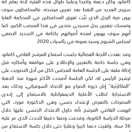
كافانو، وكان دعمه واضحا وعلنيا طوال هذه الفترة لأنه يعلم أنه
سيربح العديد من النقط بعد تعيين مرشحه، فالمحافظون سوف
يرون فيه الرجل الذي ثبّت تفوق المحافظين في المحكمة العليا
وتمسك بتعيين رجل مسيحي متدين في هذا المنصب الكبير، كما
أنهم سوف يهبون لمنحه أصواتهم بكثافة في التجديد النصفي
لمجلس الشيوخ وسيدعمونه في رئاسيات 2020.
وقد عقدت اللجنة القضائية جلست استماع للمرشح القاضي كافانو،
وهي جلسة خاصة بالتعيين والإطلاع على مواقفه وأفكاره قبل
إحالة ملفه على الجلسة العامة للمجلس ككل من أجل التصويت على
ترشيح الرئيس له، لكن الجلسة أصبحت الأكثر شهرة منذ الحقبة
“الماكارثية” إبان ذروة الصراع مع الاتحاد السوفياتي، وذلك بعد
الاستجابة لطلب الأقلية الديمقراطية بالاستماع إلى إحدى
المصرحات بالتعرض لإعتداء جنسي وهي الدكتورة فورد، التي
اتهمت القاضي المرشح بأنه حاول الاعتداء الجنسي عليها خلال
مرحلة الدراسة الثانوية، وقدمت وصفا دقيقا للحدث الذي مر عليه
36 سنة، ولقيت دعما كبيرا وعلنيا حتى خلال جلسة الاستماع من