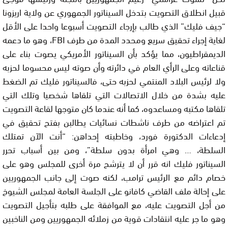
قبيل انطلاق التصويت بتدخل السيناتور الجمهوري عن ولاية اريزونا
“جيف فليك” الذي طالب بإرجاء التصويت أسبوعا واحدا على الأقل
لغاية إجراء تحقيق سريع ومحدد المدة من طرف FBI، وهو ما دعمه
الديمقراطيون، مما يؤكد بأن السيناتور الأمريكي يصوت بناء على
قناعاته وعلى الرأي العام في دائرته وأن صوته ليس محسوما لحزبه
ولا لرئيس البلاد المنتمي لحزبه حتى، فالسيناتور فليك تم الضغط
عليه بشدة من خلال الاتصالات التي تلقاها شخصيا وتلك التي
تلقاها مكتبه ومساعدوه، كما أنه عندما كان متوجها لقاعة التصويت
تم اعتراضه من طرف ناشطات نسائيات يطالبن بفتح تحقيق في
إدعاءات الدكتورة فورد، وخاطبته إحداهن: “أنت الآن تمتلك
السلطة، … وهي امرأة بدون سلطة”، ومن بين أسباب تحرر
السيناتور فليك انه قرر أن لا يترشح مرة أخرى للمجلس وهو على
خصام دائم مع الرئيس ترامب، لكنه صوت إلى جانب الجمهوريين
على إحالة ملف القاضي كافانو على الجلسة العامة لمجلس الشيوخ
من أجل التصويت عليه، مع الموافقة على طلبه بتأجيل التصويت
وهو ما جر عليه انتقادات قوية من زملائه الجمهوريين ومن الناخبين