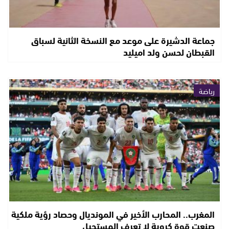
جماعة الدشيرة على موعد مع النسخة الثانية لسباق
القبطان لحسن ولد اميليد
رياضة
المغرب.. المحارب الأخير في المونديال وحصاد رؤية ملكية
صنعت قوة كروية لا تعرف المستحيل