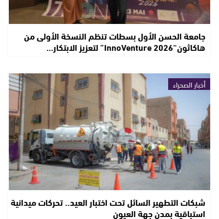
جامعة الحسن الأول بسطات تنظم النسخة الأولى من
هاكاثون“InnoVenture 2026” لتعزيز الابتكار…
أخبار الصحراء
شبكات التطهير السائل تحت اختبار العيد.. تحركات ميدانية
استباقية بمدن جهة العيون