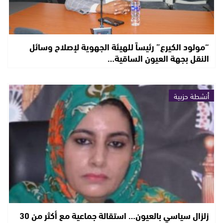
“مولود الكيرع” رئيساً للهيئة الجهوية لإصلاح وسائل
النقل بجهة العيون الساقية…
أنشطة حزبية
زلزال سياسي بالعيون… استقالة جماعية مع أكثر من 30