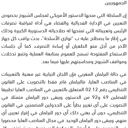
الجمهوريين.
إن السلطة التي منحها الدستور الأمريكي لمجلس الشيوخ بخصوص
التعيين في الإدارة الفدرالية والقضاء هي أداة لمراقبة تصرفات
الرئيس وتعييناته التي تمنحها له صلاحياته الدستورية الكبيرة وذلك
في إطار ما يصطلح عليه ب “توازي الأسلحة”، بحث يراقب كل جهاز
الآخر من أجل منع الطغيان أو إساءة التصرف، كما أن جلسات
الاستماع المفتوحة تسمح للعموم بمتابعة العملية وتتبع تدخلات
ومواقف الشيوخ ومحاسبتهم عليها فيما بعد.
في حالة البرلمان المغربي فإن اللجان النيابية غير معنية بالتعيينات
في المناصب العليا، فالبرلمان قام فقط بالتصويت على القانون
التنظيمي رقم 02.12 المتعلق بالتعيين في المناصب العليا تطبيقا
للفصلين 49 و92 من الدستور، ويبقى دور البرلمان متمثلا في
التصويت على أي تغيير يطرأ على الجدولين المضمنين في القانون
التنظيمي، دون أن يعني ذلك أي دور للبرلمان في إقرار تعيين أي
منهم، ويبقى دور البرلمان الوحيد في مجال المناصب العليا محصورا
في التصويت على 6 أعضاء بالمحكمة الدستورية، بحيث تنتخب كل