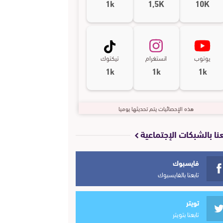
1k
1,5K
10K
يوتوب
انستغرام
تيكتوك
1k
1k
1k
هذه الإحصائيات يتم تحديثها يوميا
عنا بالشبكات الإجتماعية
فايسبوك
تابعنا بالفايسبوك
تويتر
تابعنا بتويتر