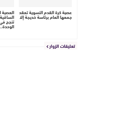
عصبة كرة القدم النسوية تعقد
العصبة ا
جمعها العام برئاسة خديجة إلا
الساقية ا
تنجح في
الوحدة…
تعليقات الزوار