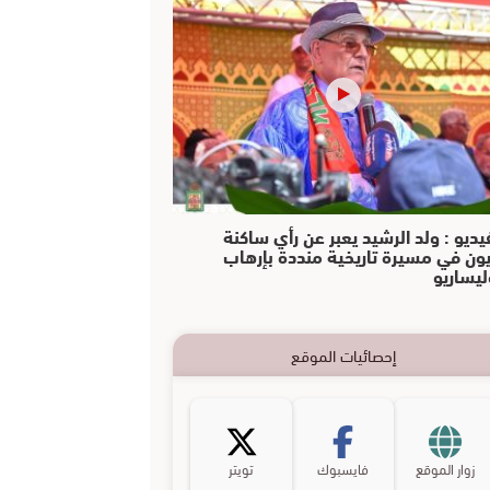
يديو : ولد الرشيد يعبر عن رأي ساكنة
يون في مسيرة تاريخية منددة بإرهاب
ليساريو
إحصائيات الموقع
زوار الموقع
فايسبوك
تويتر