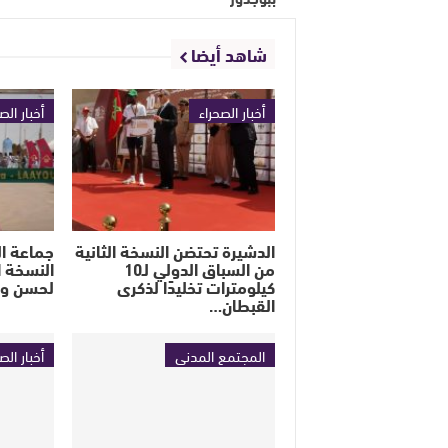
شاهد أيضا
أخبار الصحراء
أخبار الص
الدشيرة تحتضن النسخة الثانية
جماعة ا
من السباق الدولي لـ10
النسخة ا
كيلومترات تخليدًا لذكرى
لحسن ولد
القبطان…
المجتمع المدني
أخبار الص