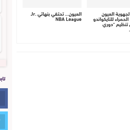
لجهوية العيون
العيون… تحتفي بنهائي Jr.
لحمراء للتايكواندو
NBA League
 تنظيم “دوري
تاب