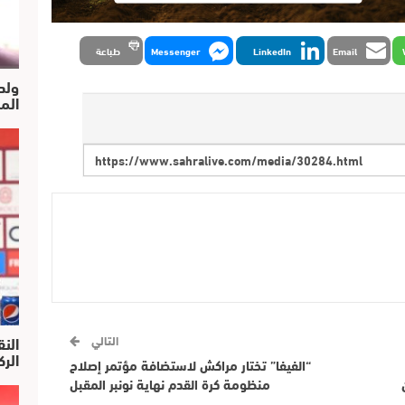
Email
LinkedIn
Messenger
طباعة
ولد
الم
النق
التالي
الركرا
“الفيفا” تختار مراكش لاستضافة مؤتمر إصلاح
منظومة كرة القدم نهاية نونبر المقبل