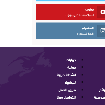
يوتوب
اشترك بقناتنا على يوتوب
انستغرام
تابعنا بانستغرام
حوارات
دولية
أنشطة حزبية
للإشهار
ائم
فريق العمل
صوصية
للتواصل معنا