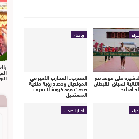
حراء
رياضة
بالف
الع
لدشيرة على موعد مع
المغرب.. المحارب الأخير في
البو
لثانية لسباق القبطان
المونديال وحصاد رؤية ملكية
 اميليد
صنعت قوة كروية لا تعرف
المستحيل
حراء
أخبار الصحراء