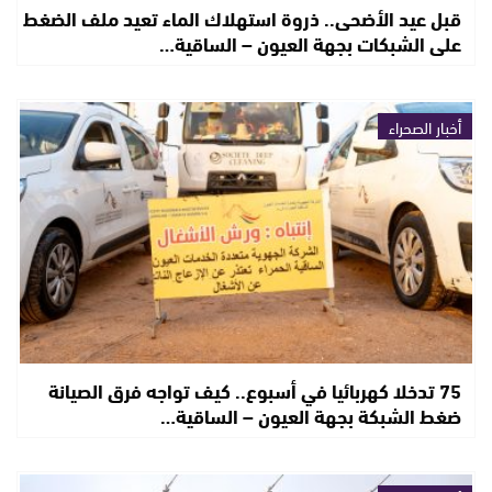
قبل عيد الأضحى.. ذروة استهلاك الماء تعيد ملف الضغط
على الشبكات بجهة العيون – الساقية…
أخبار الصحراء
75 تدخلا كهربائيا في أسبوع.. كيف تواجه فرق الصيانة
ضغط الشبكة بجهة العيون – الساقية…