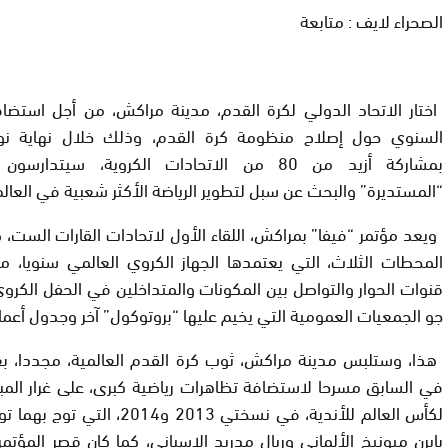
الصحراء لايف : متابعة
اختار الاتحاد الدولي لكرة القدم، مدينة مراكش، من أجل استضا
السنوي حول إصلاح منظومة كرة القدم، وذلك خلال نهاية نونب
بمشاركة أزيد من 80 من الاتحادات الكروية، سيتدا
“المستديرة” والبحث عن سبل لتطوير الرياضة الأكثر شعبية في العالم
ويعد مؤتمر “فيفا” بمراكش، اللقاء الأول لاتحادات القارات الست، 
المحطات الثلاث، التي يعتمدها الجهاز الكروي العالمي سنويا، 
قنوات الحوار والتواصل بين المكونات والمتداخلين في الحفل الكروي
جو الجمعيات العمومية التي يخيم عليها “بروتوكول” آخر وجدول أعم
هذا، وستلبس مدينة مراكش، ثوب كرة القدم العالمية، مجددا، ب
في السابق مسرحا لاستضافة تظاهرات رياضية كبرى، على غرار المبارا
لكأس العالم للأندية، في نسختي 2013 و2014، ا
بايرن ميونيخ الألماني وريال مدريد الإسباني، كما كان قصر المؤتمر