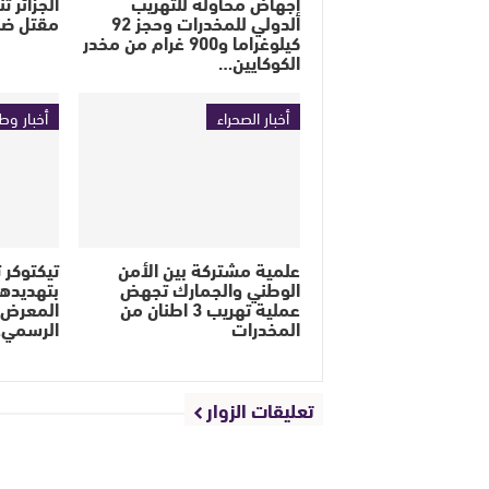
إجهاض محاولة للتهريب
الجزائر 
الدولي للمخدرات وحجز 92
مقتل ضب
كيلوغراما و900 غرام من مخدر
الكوكايين…
أخبار الصحراء
أخبار وط
علمية مشتركة بين الأمن
تيكتوكر ت
الوطني والجمارك تجهض
بتهديده
عملية تهريب 3 اطنان من
المعرض ا
المخدرات
الرسمي
تعليقات الزوار