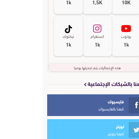
1k
1,5K
10K
يوتوب
انستغرام
تيكتوك
1k
1k
1k
هذه الإحصائيات يتم تحديثها يوميا
عنا بالشبكات الإجتماعية
فايسبوك
تابعنا بالفايسبوك
تويتر
تابعنا بتويتر