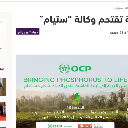
لة “ستيام”
 تقتحم وكالة “ستيام”
حوادث و جرائم
جد