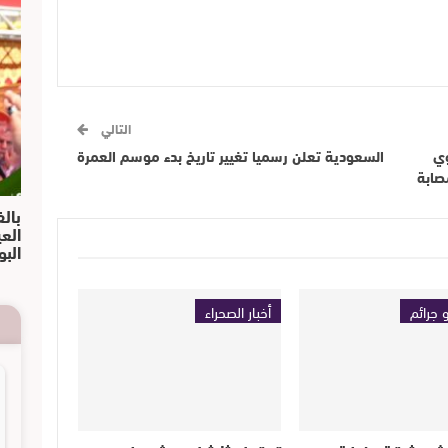
التالي
وي
السعودية تعلن رسميا تغيير تاريخ بدء موسم العمرة
صابة
بالف
الع
البو
 جرائم
أخبار الصحراء