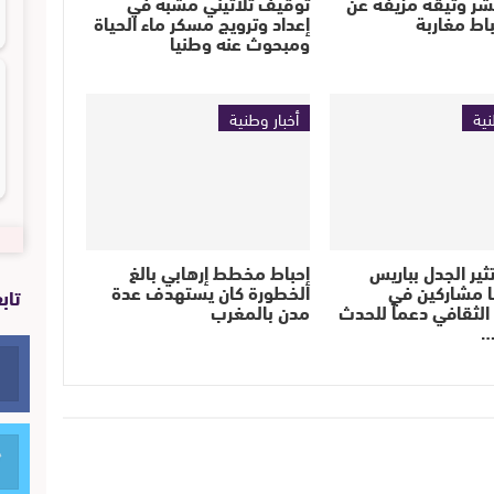
تنشر وثيقة مزيفة عن
توقيف ثلاثيني مشبه في
اط مغاربة
إعداد وترويج مسكر ماء الحياة
ومبحوث عنه وطنيا
نية
أخبار وطنية
ثير الجدل بباريس
إحباط مخطط إرهابي بالغ
ا مشاركين في
الخطورة كان يستهدف عدة
تاب
لثقافي دعماً للحدث
مدن بالمغرب
…