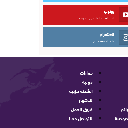
يوتوب
اشترك بقناتنا على يوتوب
انستغرام
تابعنا بانستغرام
حوارات
دولية
أنشطة حزبية
للإشهار
ائم
فريق العمل
صوصية
للتواصل معنا