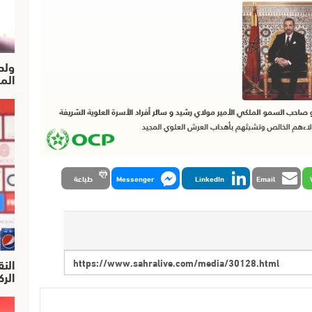
ولد
الم
Email
LinkedIn
Messenger
طباعة
النق
الركرا