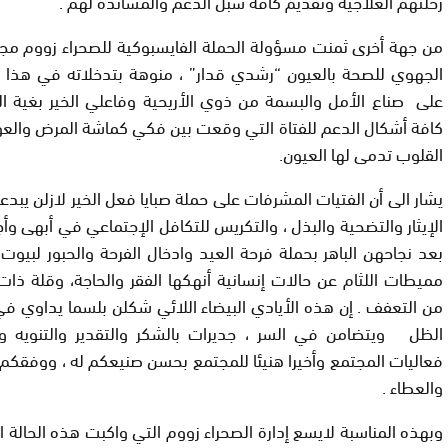
رحلتهم العلاجية وتقديم كافة سبل الدعم والمساندة لهم .
من جهة أخرى ثمنت مسؤولة الحملة الفايسبوكية للصحراء زووم مجه
الجهوي للصحة بالعيون “رشدي قدار” ، منوهة بتدخلاته في هذا ال
على صناع الأمل والبسمة من ذوي الأريحية وفاعلي الخير بغية ال
كافة أشكال الدعم للفتاة التي وقعت بين فكي كماشة المرض والعوز
القلوب تدمى لها العيون.
يشار الى أن الفتيات المشرفات على حملة صبايا فعل الخير لازلن يب
الإيثار والتضحية والبذل ، والتكريس للتكافل الإجتماعي في أبهى وأجم
بعد نجاحهن الباهر بحملة فرحة العيد وادخال الفرحة والحبور لبيوت
مميطات اللثام عن حالات إنسانية أنهكها الفقر والحاجة، وقلة ذات 
من التعفف . إن هذه الأيادي البيضاء اللائي شكلن بلسما يداوي
الظل ويتضامن في السر ، جديرات بالشكر والتقدير والتنويه 
فعاليات المجتمع وأخيرا هنيئا للمجتمع بحسن صنيعكم له ، ووفقكم ا
والعطاء .
وبهذه المناسبة لايسع إدارة الصحراء زووم التي واكبت هذه الحالة ا