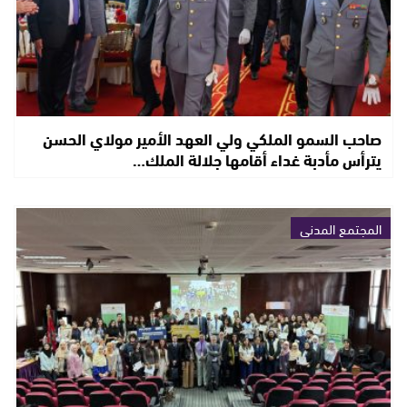
صاحب السمو الملكي ولي العهد الأمير مولاي الحسن
يترأس مأدبة غداء أقامها جلالة الملك…
المجتمع المدني