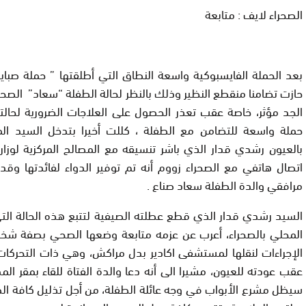
الصحراء لايف : متابعة
بعد الحملة الفايسبوكية واسعة النطاق التي أطلقتها ” حملة صبايا 
حازت تضامنا منقطع النظير وذلك بالنظر لحالة الطفلة “سعاد” الصح
الجد مؤثر، خاصة عقب تعذر الحصول على العلاجات الضرورية لحالته
حملة واسعة للتضامن مع الطفلة ، كللت أخيرا بتدخل السيد ال
بالعيون رشدي قدار الذي باشر تنسيقه مع المصالح المركزية لوزا
اتصال هاتفي مع الصحراء زووم أنه تم توفير الدواء لفائدتها وق
مرافقي والدة الطفلة سعاد صناع .
السيد رشدي قدار الذي قطع عطلته الصيفية لتتبع هذه الحالة الت
المحلي بالصحراء، أعرب عن عزمه متابعة وضعها الصحي بصفة شخ
الإجراءات لنقلها لمستشفى اكادير بدل مراكش، وهي ذات التحركات
عقب عودته للعيون، مشيرا الى أنه دعا والدة الفتاة للقاء بمقر المد
سيظل مشرع الأبواب في وجه عائلة الطفلة، من أجل تذليل كافة ال