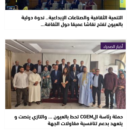
التنمية الثقافية والصناعات الإبداعية.. ندوة دولية
بالعيون تفتح نقاشا عميقا حول الثقافة…
أخبار الصحراء
حملة رئاسة الCGEM تحط بالعيون … والتازي ينصت و
يتعهد بدعم تنافسية مقاولات الجهة