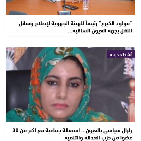
“مولود الكيرع” رئيساً للهيئة الجهوية لإصلاح وسائل
النقل بجهة العيون الساقية…
أنشطة حزبية
زلزال سياسي بالعيون… استقالة جماعية مع أكثر من 30
عضوا من حزب العدالة والتنمية