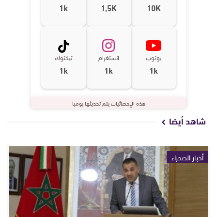
1k
1,5K
10K
يوتوب
انستغرام
تيكتوك
1k
1k
1k
هذه الإحصائيات يتم تحديثها يوميا
شاهد أيضا
أخبار الصحراء