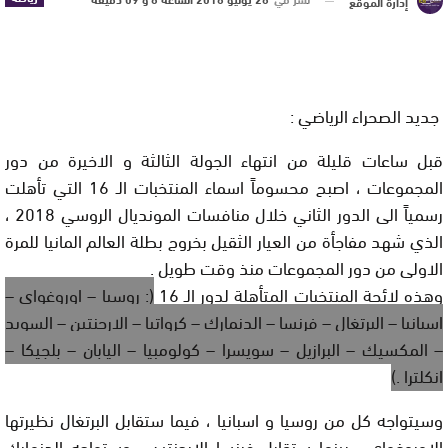
إدارة الموقع
جديد الصحراء الرياضي :
قبل ساعات قليلة من انتهاء الجولة الثالثة و الاخيرة من دور
المجموعات ، اصبح محسوماً اسماء المنتخبات الـ 16 التي تأهلت
رسمياً الى الدور الثاني خلال منافسات المونديال الروسي 2018 ،
الذي شهد مفاجأة من العيار الثقيل بخروج بطلة العالم المانيا للمرة
الاولى من دور المجموعات منذ وقت طويل .
وهذه لائحة المنتخبات المتأهلة لدور الـ 16
(: روسيا – اوروغواي –
اسبانيا – البرتغال – فرنسا – الدنمارك – كرواتيا – الارجنتين – السويد
– المكسيك – البرازيل – سويسرا – كولومبيا – اليابان – بلجيكا –
انكلترا .)
وسيتواجه كل من روسيا و اسبانيا ، فيما ستقابل البرتغال نظيرتها
الاوروغواي ، بينما ستقابل فرنسا الارجنتين ، وستواجه الدنمارك