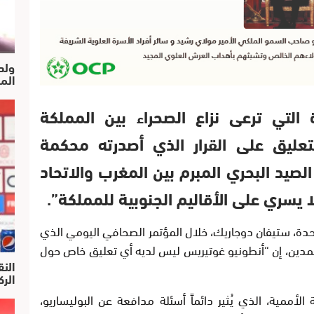
ولد
الم
لتي ترعى نزاع الصحراء بين المملكة
لتعليق على القرار الذي أصدرته محكمة
لصيد البحري المبرم بين المغرب والاتحاد
ا يسري على الأقاليم الجنوبية للمملكة”.
حدة، ستيفان دوجاريك، خلال المؤتمر الصحافي اليومي الذي
مدين، إن “أنطونيو غوتيريس ليس لديه أي تعليق خاص حول
النق
الركرا
أممية، الذي يُثير دائماً أسئلة مدافعة عن البوليساريو،