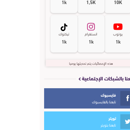
1k
1,5K
10K
يوتوب
انستغرام
تيكتوك
1k
1k
1k
هذه الإحصائيات يتم تحديثها يوميا
عنا بالشبكات الإجتماعية
فايسبوك
تابعنا بالفايسبوك
تويتر
تابعنا بتويتر