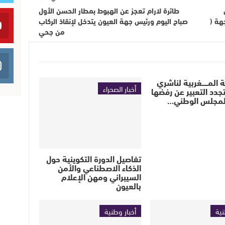
طائرة لارام تعجز عن الهبوط بمطار الحسن الأول
هة (
صباح اليوم ورئيس جهة العيون يتدخل لإنقاذ الركاب
من جحي
 المــــــغربية لناشري
أخبار الصحراء
دد التعبير عن رفضها
المجلس الوطني…
تفاصيل الدورة التكوينية حول
الذكاء الاصطناعي والأمن
السيبراني ومهن الإعلام
بالعيون
نية
أخبار وطنية