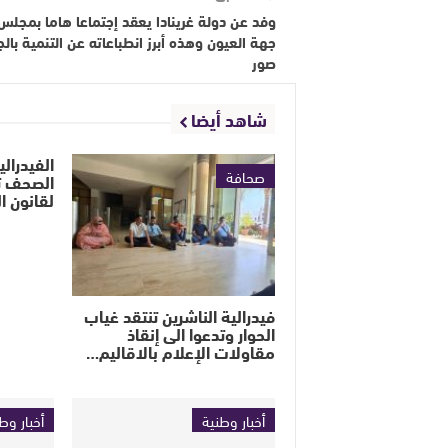
وفد عن دولة غرينادا يعقد إجتماعا هاما بمجلس
جهة العيون وهذه أبرز انطباعاته عن التنمية بالج
صور
شاهد أيضا
الفيدرالية
صحافة
الصحف تج
لقانون 
فيدرالية الناشرين تنتقد غياب
الحوار وتدعوا الى إنقاذ
مقاولات الإعلام بالاقاليم…
أخبار وطنية
أخبار وط