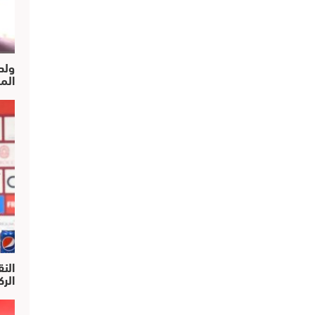
ولد
الم
النق
الركرا