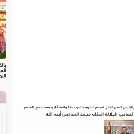
بالف
الع
البو