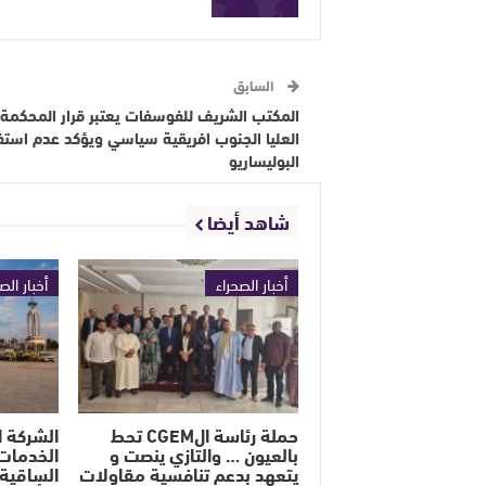
السابق
المكتب الشريف للفوسفات يعتبر قرار المحكمة
العليا الجنوب افريقية سياسي ويؤكد عدم استف
البوليساريو
شاهد أيضا
أخبار الصحراء
أخبار الص
حملة رئاسة الCGEM تحط
الشركة ا
بالعيون … والتازي ينصت و
الخدمات 
يتعهد بدعم تنافسية مقاولات
الساقية 