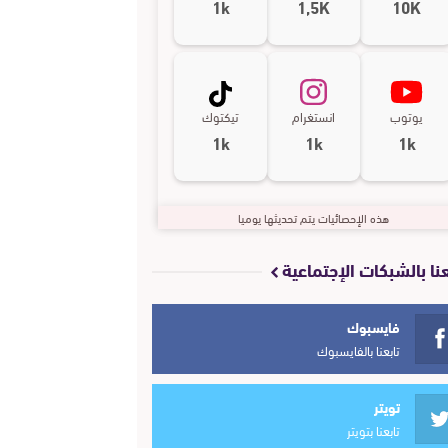
1k
1,5K
10K
يوتوب
انستغرام
تيكتوك
1k
1k
1k
هذه الإحصائيات يتم تحديثها يوميا
عنا بالشبكات الإجتماعية
فايسبوك
تابعنا بالفايسبوك
تويتر
تابعنا بتويتر