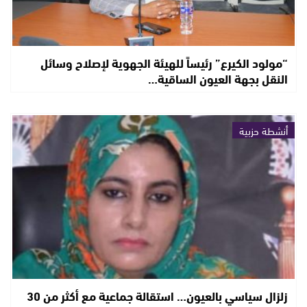
“مولود الكيرع” رئيساً للهيئة الجهوية لإصلاح وسائل
النقل بجهة العيون الساقية…
أنشطة حزبية
زلزال سياسي بالعيون… استقالة جماعية مع أكثر من 30