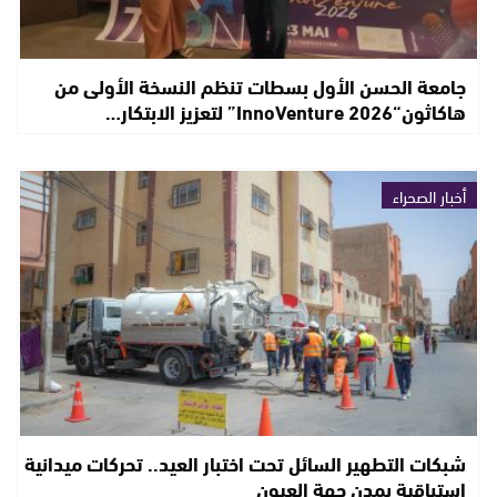
جامعة الحسن الأول بسطات تنظم النسخة الأولى من
هاكاثون“InnoVenture 2026” لتعزيز الابتكار…
أخبار الصحراء
شبكات التطهير السائل تحت اختبار العيد.. تحركات ميدانية
استباقية بمدن جهة العيون