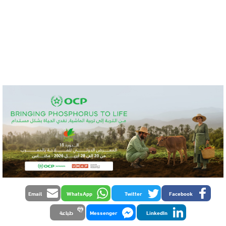
Email
WhatsApp
Twitter
Facebook
LinkedIn
Messenger
طباعة