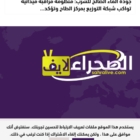
جودة الماء الصالح للشرب: منظومة مراقبة ميدانية
تواكب شبكة التوزيع بمركز الطاح وتؤكد…
يستخدم هذا الموقع ملفات تعريف الارتباط لتحسين تجربتك. سنفترض أنك
المدير المسؤول : ابيبك المحفوظ / جميع
الحقوق محفوظة © 2026
موافق على هذا ، ولكن يمكنك إلغاء الاشتراك إذا كنت ترغب في ذلك.