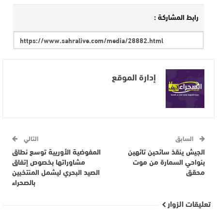
رابط المشاركة :
إدارة الموقع
السابق
التالي
الجيش ينقذ سائحين تائهين
المفوضية الأوريية توسع نطاق
بنواحي السمارة من موت
مشاوراتها بخصوص إتفاق
محقق
الصيد البحري ليشمل المنتخبين
بالصحراء
تعليقات الزوار